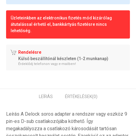
Üzleteinkben az elektronikus fizetés mód kizárólag
átutalással érhető el, bankkártyás fizetésre nincs
lehetőség.
Rendelésre
Külső beszállítónál készleten (1-2 munkanap)
Érdeklődj telefonon vagy e-mailben!
LEÍRÁS
ÉRTÉKELÉSEK
(0)
Leírás A Delock soros adapter a rendszer vagy eszköz 9
pin-es D-sub csatlakozójába köthető. Így
megakadályozza a csatlakozó károsodását tartósan
összekapcsolt használat esetén. Ezenkívül ez az adapter