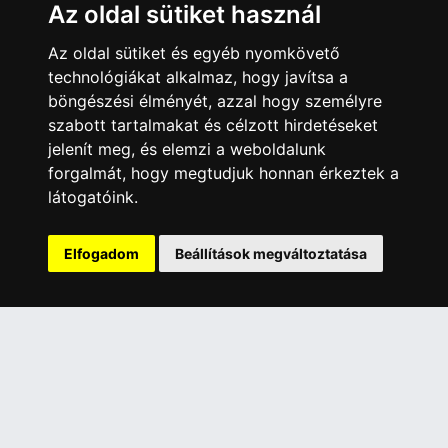
Az oldal sütiket használ
ÜGYFÉLSZOLGÁLAT
Elérhetőségek
Az oldal sütiket és egyéb nyomkövető
Garanciális Ügyintézés
technológiákat alkalmaz, hogy javítsa a
böngészési élményét, azzal hogy személyre
Webszolgáltatás
szabott tartalmakat és célzott hirdetéseket
Üzleteinkben az elektronikus fizetés mód kizárólag átutalással
jelenít meg, és elemzi a weboldalunk
érhető el, bankkártyás fizetésre nincs lehetőség.
forgalmát, hogy megtudjuk honnan érkeztek a
INFORMÁCIÓK
látogatóink.
Általános Szerződési Feltételek
Adatkezelési nyilatkozat
Elfogadom
Beállítások megváltoztatása
Rólunk
Szolgáltatásaink
Szállítási információk
Elállás a szerződéstől
ELÉRHETŐSÉGEINK