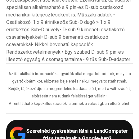
speciálisan alkalmazható a 9 pin-es D-sub csatlakozó
mechanikai kiterjesztéseként is. Műszaki adatok •
Csatlakozó: 1 x 9 érintkezős Sub-D dugó > 1 x 9
érintkezős Sub-D hüvely• D-sub 9 kimeneti csatlakozó
csavarhelyekkel• D-sub 9 bemeneti csatlakozó
csavarokkal• Nikkel bevonatú kapcsolók
Rendszerkövetelmények • Egy szabad D-sub 9 pin-es
illesztő egység A csomag tartalma • 9 tűs Sub-D-adapter
Az itt található információk a gyártók által megadott adatok, melyet a
gyártók bármikor, előzetes bejelentés nélkül megváltoztathatnak.
Kérjük, tájékozódjon a megrendelés leadása előtt, mert a változásért,
eltérésért nem tudunk felelősséget vállalni!
A fent látható képek illusztrációk, a termék a valóságban eltérő lehet.
Szeretnéd gyakrabban látni a LandComputer
friss tartalmait a Google-ben?