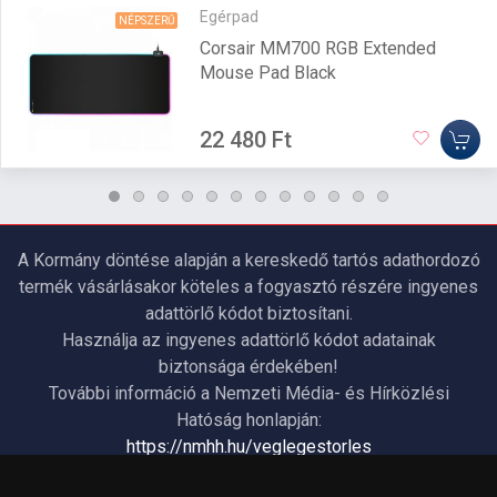
Egérpad
NÉPSZERŰ
Corsair MM700 RGB Extended
Mouse Pad Black
22 480 Ft
A Kormány döntése alapján a kereskedő tartós adathordozó
termék vásárlásakor köteles a fogyasztó részére ingyenes
adattörlő kódot biztosítani.
Használja az ingyenes adattörlő kódot adatainak
biztonsága érdekében!
További információ a Nemzeti Média- és Hírközlési
Hatóság honlapján:
https://nmhh.hu/veglegestorles