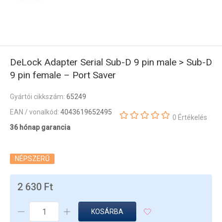
DeLock Adapter Serial Sub-D 9 pin male > Sub-D
9 pin female – Port Saver
Gyártói cikkszám:
65249
EAN / vonalkód:
4043619652495
0 Értékelés
36 hónap garancia
NÉPSZERŰ
2 630 Ft
KOSÁRBA