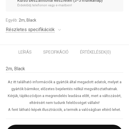
Külső beszállítónál készleten (3-5 munkanap)
Érdeklődj telefonon vagy e-mailben!
Egyéb:
2m, Black
Részletes specifikációk
LEÍRÁS
SPECIFIKÁCIÓ
ÉRTÉKELÉSEK
(0)
2m, Black
Az itt található információk a gyártók által megadott adatok, melyet a
gyártók bármikor, előzetes bejelentés nélkül megváltoztathatnak.
Kérjük, tájékozódjon a megrendelés leadása előtt, mert a változásért,
eltérésért nem tudunk felelősséget vállalni!
A fent látható képek illusztrációk, a termék a valóságban eltérő lehet.