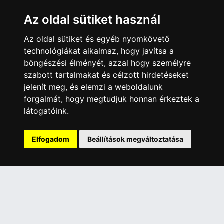
Az oldal sütiket használ
ÜGYFÉLSZOLGÁLAT
Elérhetőségek
Az oldal sütiket és egyéb nyomkövető
technológiákat alkalmaz, hogy javítsa a
Garanciális Ügyintézés
böngészési élményét, azzal hogy személyre
Webszolgáltatás
szabott tartalmakat és célzott hirdetéseket
Üzleteinkben az elektronikus fizetés mód kizárólag átutalással
jelenít meg, és elemzi a weboldalunk
érhető el, bankkártyás fizetésre nincs lehetőség.
forgalmát, hogy megtudjuk honnan érkeztek a
látogatóink.
INFORMÁCIÓK
Általános Szerződési Feltételek
Elfogadom
Beállítások megváltoztatása
Adatkezelési nyilatkozat
Rólunk
Szolgáltatásaink
Szállítási információk
Elállás a szerződéstől