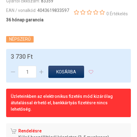
Gyártói cikkszám:
83359
EAN / vonalkód:
4043619833597
0 Értékelés
36 hónap garancia
NÉPSZERŰ
3 730 Ft
KOSÁRBA
Üzleteinkben az elektronikus fizetés mód kizárólag
átutalással érhető el, bankkártyás fizetésre nincs
lehetőség.
Rendelésre