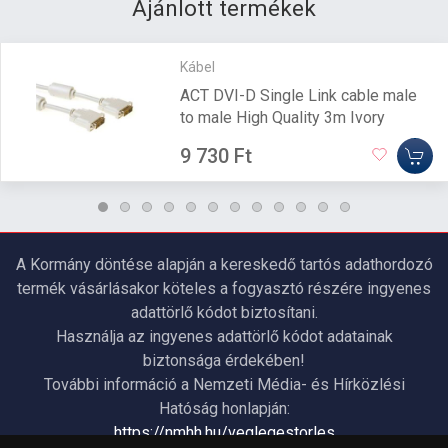
Ajánlott termékek
Kábel
ACT DVI-D Single Link cable male
to male High Quality 3m Ivory
9 730 Ft
A Kormány döntése alapján a kereskedő tartós adathordozó
termék vásárlásakor köteles a fogyasztó részére ingyenes
adattörlő kódot biztosítani.
Használja az ingyenes adattörlő kódot adatainak
biztonsága érdekében!
További információ a Nemzeti Média- és Hírközlési
Hatóság honlapján:
https://nmhh.hu/veglegestorles