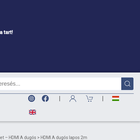
 tart!
|
|
net – HDMI A dugós > HDMI A dugós lapos 2m