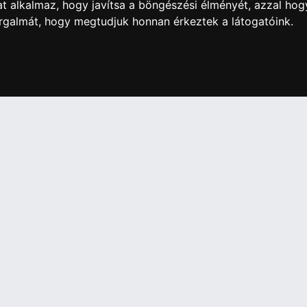
t alkalmaz, hogy javítsa a böngészési élményét, azzal hog
orgalmát, hogy megtudjuk honnan érkeztek a látogatóink.
artós adathordozó termék vásárlásakor köteles a fogyasztó részé
ználja az ingyenes adattörlő kódot adatainak biztonsága érdeké
További információ a Nemzeti Média- és Hírközlési
Hatóság honlapján:
https://nmhh.hu/veglegestorles
IÓK
Elállás a szerződéstől
Szerződési Feltételek
ELÉRHETŐSÉGEINK
si nyilatkozat
+36 1 445 4161
+36 70 626 8400
ásaink
info@landcomputer.hu
információk
1148 Budapest, Nagy Lajos király 