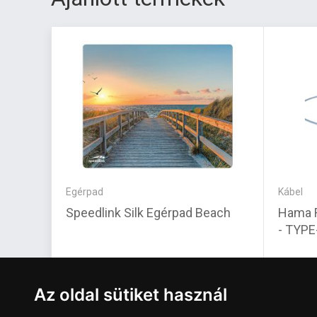
Egérpad
Kábel
Speedlink Silk Egérpad Beach
Hama 
- TYPE
3 100 Ft
5 310 
Az oldal sütiket használ