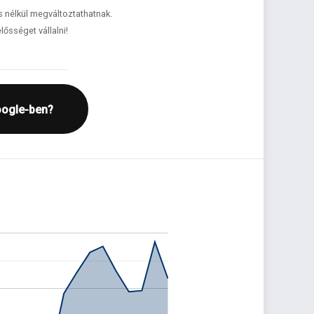
és nélkül megváltoztathatnak.
lősséget vállalni!
oogle-ben?