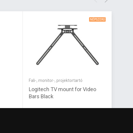
NÉPSZERŰ
Fali-, monitor-, projektortartó
Kábel
Logitech TV mount for Video
Deloc
Bars Black
fekete
75 010 Ft
7 300