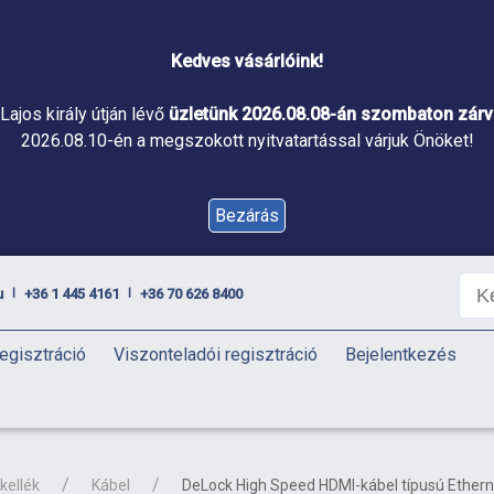
Kedves vásárlóink!
Lajos király útján lévő
üzletünk 2026.08.08-án szombaton zárva
2026.08.10-én a megszokott nyitvatartással várjuk Önöket!
Bezárás
u
+36 1 445 4161
+36 70 626 8400
|
|
egisztráció
Viszonteladói regisztráció
Bejelentkezés
kellék
Kábel
DeLock High Speed HDMI-kábel típusú Ether