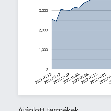
3,000
2,000
1,000
0
2021.05.12.
2021.09.07.
2021.11.30.
2022.03.03.
2022.03.17.
2022.06.01.
2022.06
2
2021.03.12.
Ajánlott termékek