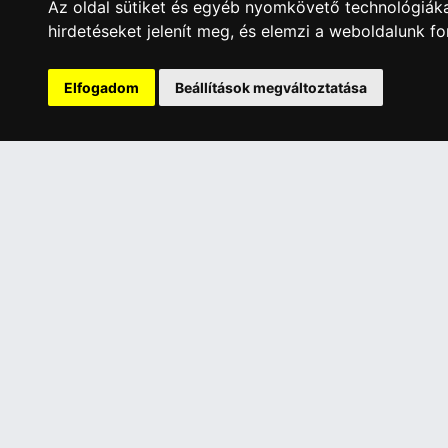
Az oldal sütiket és egyéb nyomkövető technológiáka
hirdetéseket jelenít meg, és elemzi a weboldalunk f
A Kormány döntése alapján a kereskedő t
Elfogadom
Beállítások megváltoztatása
Has
ÜGYFÉLSZOLGÁLAT
INFORMÁC
Elérhetőségek
Általános 
Garanciális Ügyintézés
Adatkezelé
Webszolgáltatás
Rólunk
Üzleteinkben az elektronikus fizetés mód
Szolgáltat
kizárólag átutalással érhető el, bankkártyás
Szállítási 
fizetésre nincs lehetőség.