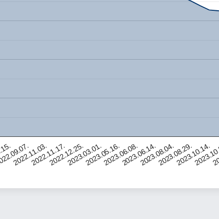
2023.08.29.
2022.11.03.
2023.10.14.
2022.11.17.
2023.10
2022.12.25.
20
2023.03.01.
2023.05.16.
2023.06.08.
2023.06.14.
.15.
2023.08.04.
022.09.07.