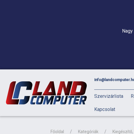
Nagy 
info@landcomputer.h
Szervizárlista
R
Kapcsolat
Főoldal
Kategóriák
Kiegészítő, 