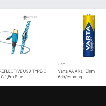
Elem
REFLECTIVE USB TYPE-C
Varta AA Alkáli Elem
-C 1,5m Blue
6db/csomag
Ft
2 790 Ft