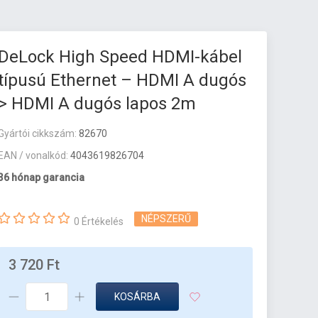
DeLock High Speed HDMI-kábel
típusú Ethernet – HDMI A dugós
> HDMI A dugós lapos 2m
Gyártói cikkszám:
82670
EAN / vonalkód:
4043619826704
36 hónap garancia
NÉPSZERŰ
0 Értékelés
3 720 Ft
KOSÁRBA