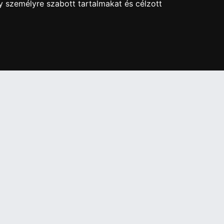
y személyre szabott tartalmakat és célzott
re ingyenes adattörlő kódot biztosítani.
ben!
PARTNEREINK
Árukereső.hu
útja 24.