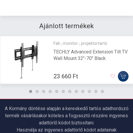
Ajánlott termékek
Fali-, monitor-, projektortartó
TECHLY Advanced Extension Tilt TV
Wall Mount 32"-70" Black
23 660 Ft
A Kormány döntése alapján a kereskedő tartós adathordozó
termék vásárlásakor köteles a fogyasztó részére ingyenes
adattörlő kódot biztosítani.
Használja az ingyenes adattörlő kódot adatainak