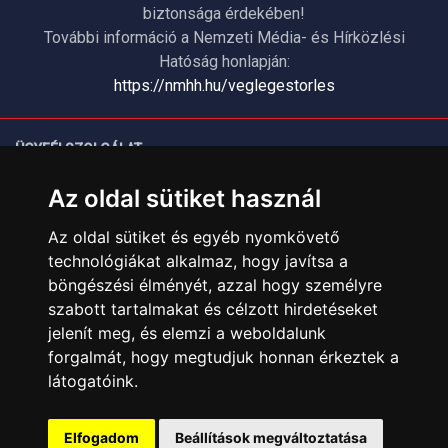
biztonsága érdekében!
További információ a Nemzeti Média- és Hírközlési
Hatóság honlapján:
https://nmhh.hu/veglegestorles
ÜGYFÉLSZOLGÁLAT
Elérhetőségek
Az oldal sütiket használ
Garanciális Ügyintézés
Az oldal sütiket és egyéb nyomkövető
Webszolgáltatás
technológiákat alkalmaz, hogy javítsa a
Üzleteinkben az elektronikus fizetés mód kizárólag átutalással
böngészési élményét, azzal hogy személyre
érhető el, bankkártyás fizetésre nincs lehetőség.
szabott tartalmakat és célzott hirdetéseket
INFORMÁCIÓK
jelenít meg, és elemzi a weboldalunk
Általános Szerződési Feltételek
forgalmát, hogy megtudjuk honnan érkeztek a
látogatóink.
Adatkezelési nyilatkozat
Rólunk
Elfogadom
Beállítások megváltoztatása
Szolgáltatásaink