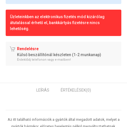
Üzleteinkben az elektronikus fizetés mód kizárólag
átutalással érhető el, bankkártyás fizetésre nincs
lehetőség.
Rendelésre
Külső beszállítónál készleten (1-2 munkanap)
Érdeklődj telefonon vagy e-mailben!
LEÍRÁS
ÉRTÉKELÉSEK
(0)
Az itt található információk a gyártók által megadott adatok, melyet a
gyártók bármikor, előzetes bejelentés nélkül megváltoztathatnak.