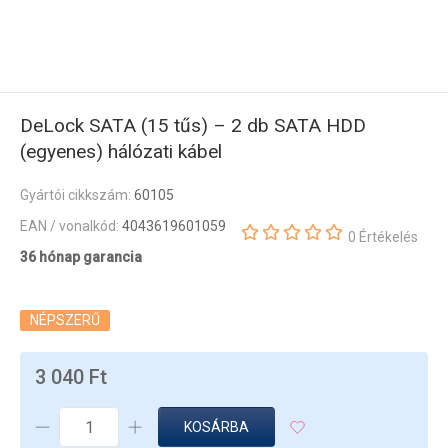
DeLock SATA (15 tűs) – 2 db SATA HDD
(egyenes) hálózati kábel
Gyártói cikkszám:
60105
EAN / vonalkód:
4043619601059
0 Értékelés
36 hónap garancia
NÉPSZERŰ
3 040 Ft
KOSÁRBA