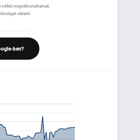
és nélkül megváltoztathatnak.
lősséget vállalni!
oogle-ben?