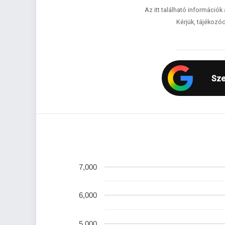
Az itt található információk
Kérjük, tájékozód
Sze
7,000
6,000
5,000