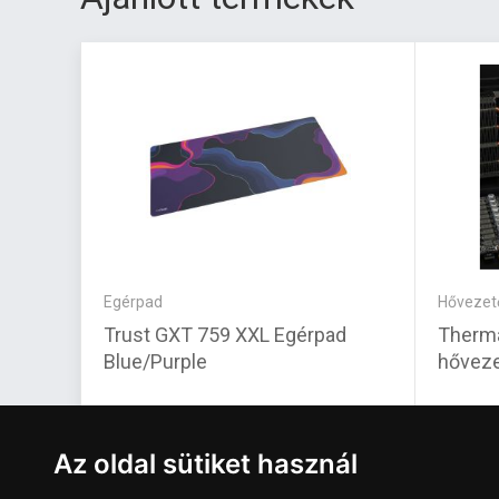
Egérpad
Hővezet
Trust GXT 759 XXL Egérpad
Therma
Blue/Purple
hőveze
9 700 Ft
45 11
Az oldal sütiket használ