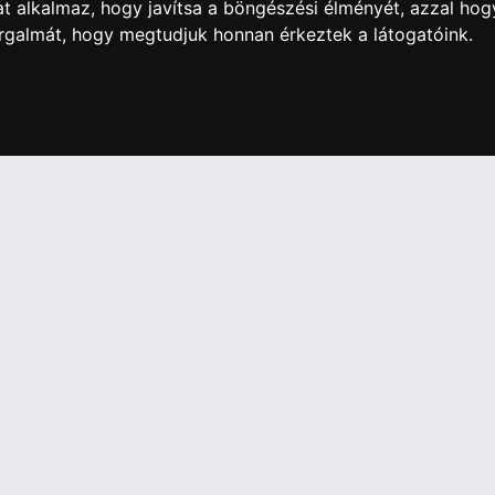
t alkalmaz, hogy javítsa a böngészési élményét, azzal hog
orgalmát, hogy megtudjuk honnan érkeztek a látogatóink.
artós adathordozó termék vásárlásakor köteles a fogyasztó részé
ználja az ingyenes adattörlő kódot adatainak biztonsága érdeké
További információ a Nemzeti Média- és Hírközlési
Hatóság honlapján:
https://nmhh.hu/veglegestorles
IÓK
Elállás a szerződéstől
Szerződési Feltételek
ELÉRHETŐSÉGEINK
si nyilatkozat
+36 1 445 4161
+36 70 626 8400
ásaink
info@landcomputer.hu
információk
1148 Budapest, Nagy Lajos király 