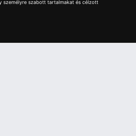
y személyre szabott tartalmakat és célzott
re ingyenes adattörlő kódot biztosítani.
ben!
PARTNEREINK
Árukereső.hu
útja 24.