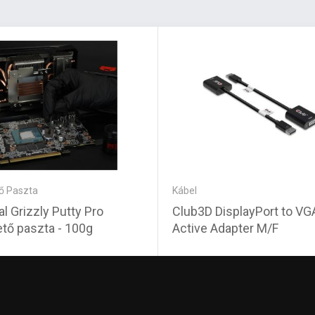
ő Paszta
Kábel
l Grizzly Putty Pro
Club3D DisplayPort to VG
tő paszta - 100g
Active Adapter M/F
0 Ft
10 330 Ft