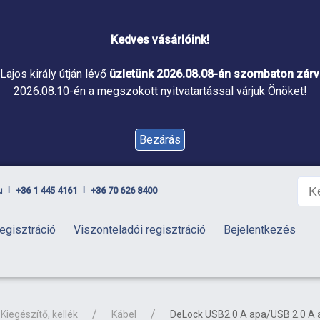
Kedves vásárlóink!
Lajos király útján lévő
üzletünk 2026.08.08-án szombaton zárva
2026.08.10-én a megszokott nyitvatartással várjuk Önöket!
Bezárás
u
+36 1 445 4161
+36 70 626 8400
|
|
egisztráció
Viszonteladói regisztráció
Bejelentkezés
Kiegészítő, kellék
Kábel
DeLock USB2.0 A apa/USB 2.0 A 