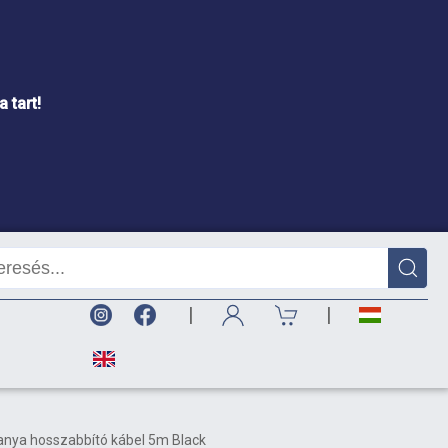
 tart!
|
|
anya hosszabbító kábel 5m Black