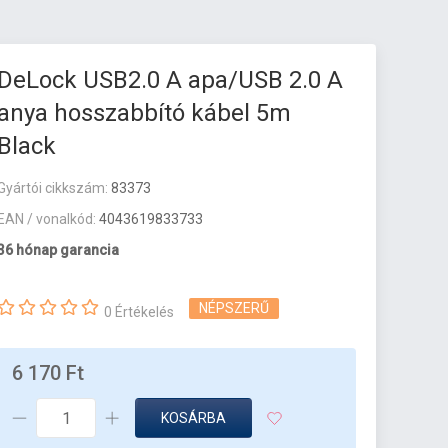
DeLock USB2.0 A apa/USB 2.0 A
anya hosszabbító kábel 5m
Black
Gyártói cikkszám:
83373
EAN / vonalkód:
4043619833733
36 hónap garancia
NÉPSZERŰ
0 Értékelés
6 170 Ft
KOSÁRBA