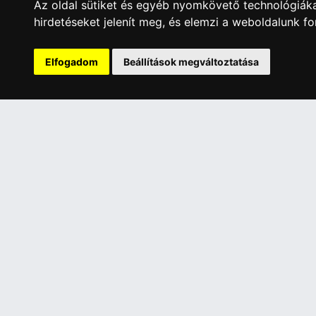
Az oldal sütiket és egyéb nyomkövető technológiáka
hirdetéseket jelenít meg, és elemzi a weboldalunk f
A Kormány döntése alapján a kereskedő t
Elfogadom
Beállítások megváltoztatása
Has
ÜGYFÉLSZOLGÁLAT
INFORMÁC
Elérhetőségek
Általános 
Garanciális Ügyintézés
Adatkezelé
Webszolgáltatás
Rólunk
Üzleteinkben az elektronikus fizetés mód
Szolgáltat
kizárólag átutalással érhető el, bankkártyás
Szállítási 
fizetésre nincs lehetőség.