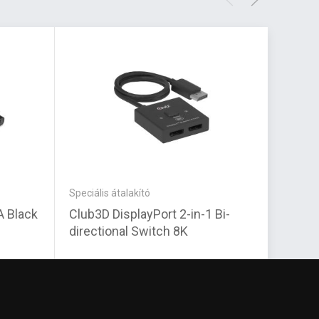
Speciális átalakító
Kábel
A Black
Club3D DisplayPort 2-in-1 Bi-
Trust 
directional Switch 8K
kábel 
12 140 Ft
4 270