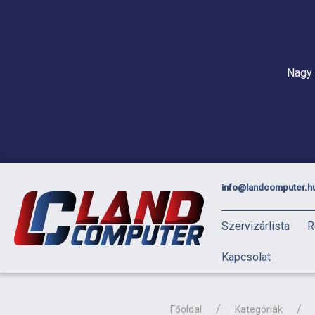
Nagy 
info@landcomputer.h
Szervizárlista
R
Kapcsolat
Főoldal
Kategóriák