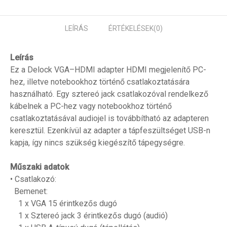
LEÍRÁS
ÉRTÉKELÉSEK
(0)
Leírás
Ez a Delock VGA–HDMI adapter HDMI megjelenítő PC-
hez, illetve notebookhoz történő csatlakoztatására
használható. Egy sztereó jack csatlakozóval rendelkező
kábelnek a PC-hez vagy notebookhoz történő
csatlakoztatásával audiojel is továbbítható az adapteren
keresztül. Ezenkívül az adapter a tápfeszültséget USB-n
kapja, így nincs szükség kiegészítő tápegységre.
Műszaki adatok
• Csatlakozó:
Bemenet:
1 x VGA 15 érintkezős dugó
1 x Sztereó jack 3 érintkezős dugó (audió)