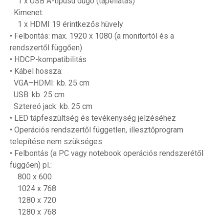
1 x USB A-típusú dugó (tápellátás)
Kimenet:
1 x HDMI 19 érintkezős hüvely
• Felbontás: max. 1920 x 1080 (a monitortól és a
rendszertől függően)
• HDCP-kompatibilitás
• Kábel hossza:
VGA–HDMI: kb. 25 cm
USB: kb. 25 cm
Sztereó jack: kb. 25 cm
• LED tápfeszültség és tevékenység jelzéséhez
• Operációs rendszertől független, illesztőprogram
telepítése nem szükséges
• Felbontás (a PC vagy notebook operációs rendszerétől
függően) pl.:
800 x 600
1024 x 768
1280 x 720
1280 x 768