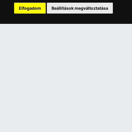
ÜGYFÉLSZOLGÁLAT
Elfogadom
Beállítások megváltoztatása
Elérhetőségek
Garanciális Ügyintézés
Webszolgáltatás
Üzleteinkben az elektronikus fizetés mód kizárólag átutalással
érhető el, bankkártyás fizetésre nincs lehetőség.
INFORMÁCIÓK
Általános Szerződési Feltételek
Adatkezelési nyilatkozat
Rólunk
Szolgáltatásaink
Szállítási információk
Elállás a szerződéstől
ELÉRHETŐSÉGEINK