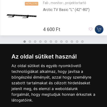
Fali-, monitor-, projektortartó
NÉPSZERŰ
Arctic TV Basic "L" (42"-80")
4 600 Ft
Az oldal sütiket használ
A Kormány döntése alapján a kereskedő tartós adathordozó
termék vásárlásakor köteles a fogyasztó részére ingyenes
Az oldal sütiket és egyéb nyomkövető
adattörlő kódot biztosítani.
technológiákat alkalmaz, hogy javítsa a
Használja az ingyenes adattörlő kódot adatainak
böngészési élményét, azzal hogy személyre
biztonsága érdekében!
szabott tartalmakat és célzott hirdetéseket
További információ a Nemzeti Média- és Hírközlési
jelenít meg, és elemzi a weboldalunk
Hatóság honlapján:
forgalmát, hogy megtudjuk honnan érkeztek a
https://nmhh.hu/veglegestorles
látogatóink.