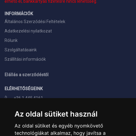
érhető el, bankkártyás fizetésre nincs lehetőség.
INFORMÁCIÓK
Általános Szerződési Feltételek
Adatkezelési nyilatkozat
Rólunk
Szolgáltatásaink
Szállítási információk
Elállás a szerződéstől
ELÉRHETŐSÉGEINK
+36 1 445 4161
+36 70 626 8400
Az oldal sütiket használ
info@landcomputer.hu
Az oldal sütiket és egyéb nyomkövető
1148 Budapest, Nagy Lajos király útja 24.
technológiákat alkalmaz, hogy javítsa a
Nyitvatartás és kapcsolat