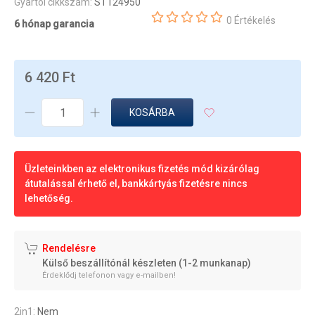
Gyártói cikkszám:
ST124950
0 Értékelés
6 hónap garancia
6 420 Ft
KOSÁRBA
Üzleteinkben az elektronikus fizetés mód kizárólag
átutalással érhető el, bankkártyás fizetésre nincs
lehetőség.
Rendelésre
Külső beszállítónál készleten (1-2 munkanap)
Érdeklődj telefonon vagy e-mailben!
2in1:
Nem