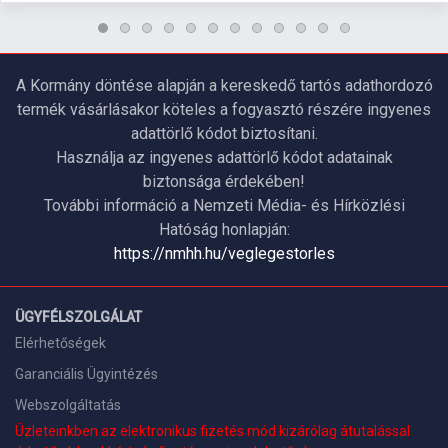
A Kormány döntése alapján a kereskedő tartós adathordozó
termék vásárlásakor köteles a fogyasztó részére ingyenes
adattörlő kódot biztosítani.
Használja az ingyenes adattörlő kódot adatainak
biztonsága érdekében!
További információ a Nemzeti Média- és Hírközlési
Hatóság honlapján:
https://nmhh.hu/veglegestorles
ÜGYFÉLSZOLGÁLAT
Elérhetőségek
Garanciális Ügyintézés
Webszolgáltatás
Üzleteinkben az elektronikus fizetés mód kizárólag átutalással