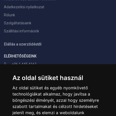
Adatkezelési nyilatkozat
Rólunk
Szolgáltatásaink
Szállítási információk
Elállás a szerződéstől
ELÉRHETŐSÉGEINK
+36 1 445 4161
+36 70 626 8400
Az oldal sütiket használ
info@landcomputer.hu
Az oldal sütiket és egyéb nyomkövető
1148 Budapest, Nagy Lajos király útja 24.
technológiákat alkalmaz, hogy javítsa a
Nyitvatartás és kapcsolat
böngészési élményét, azzal hogy személyre
szabott tartalmakat és célzott hirdetéseket
PARTNEREINK
jelenít meg, és elemzi a weboldalunk