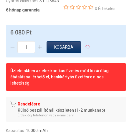
Gyártói cikkszám:
ST125643
0 Értékelés
6 hónap garancia
6 080 Ft
KOSÁRBA
Üzleteinkben az elektronikus fizetés mód kizárólag
átutalással érhető el, bankkártyás fizetésre nincs
lehetőség.
Rendelésre
Külső beszállítónál készleten (1-2 munkanap)
Érdeklődj telefonon vagy e-mailben!
Kapacitás:
10000 mAh