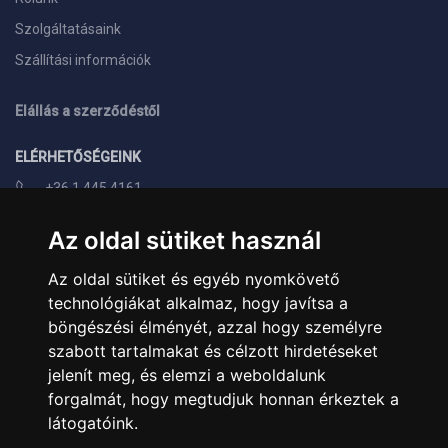
Szolgáltatásaink
Szállítási információk
Elállás a szerződéstől
ELÉRHETŐSÉGEINK
+36 1 445 4161
+36 70 626 8400
Az oldal sütiket használ
info@landcomputer.hu
Az oldal sütiket és egyéb nyomkövető
1148 Budapest, Nagy Lajos király útja 24.
technológiákat alkalmaz, hogy javítsa a
Nyitvatartás és kapcsolat
böngészési élményét, azzal hogy személyre
szabott tartalmakat és célzott hirdetéseket
PARTNEREINK
jelenít meg, és elemzi a weboldalunk
forgalmát, hogy megtudjuk honnan érkeztek a
Árukereső.hu
látogatóink.