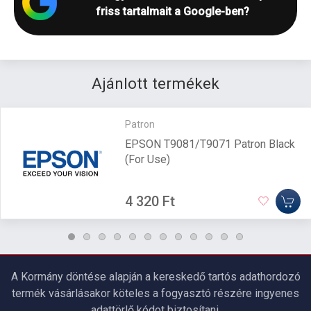
friss tartalmait a Google-ben?
Ajánlott termékek
Patron
EPSON T9081/T9071 Patron Black
(For Use)
4 320 Ft
A Kormány döntése alapján a kereskedő tartós adathordozó
termék vásárlásakor köteles a fogyasztó részére ingyenes
adattörlő kódot biztosítani.