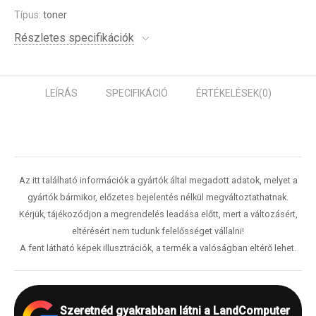
Típus:
toner
Részletes specifikációk
LEÍRÁS
SPECIFIKÁCIÓ
ÉRTÉKELÉSEK
(0)
Az itt található információk a gyártók által megadott adatok, melyet a
gyártók bármikor, előzetes bejelentés nélkül megváltoztathatnak.
Kérjük, tájékozódjon a megrendelés leadása előtt, mert a változásért,
eltérésért nem tudunk felelősséget vállalni!
A fent látható képek illusztrációk, a termék a valóságban eltérő lehet.
Szeretnéd gyakrabban látni a LandComputer