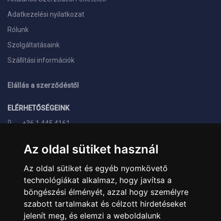
Adatkezelési nyilatkozat
Rólunk
Szolgáltatásaink
Szállítási információk
Elállás a szerződéstől
ELÉRHETŐSÉGEINK
+36 1 445 4161
+36 70 626 8400
Az oldal sütiket használ
info@landcomputer.hu
Az oldal sütiket és egyéb nyomkövető
1148 Budapest, Nagy Lajos király útja 24.
technológiákat alkalmaz, hogy javítsa a
Nyitvatartás és kapcsolat
böngészési élményét, azzal hogy személyre
szabott tartalmakat és célzott hirdetéseket
PARTNEREINK
jelenít meg, és elemzi a weboldalunk