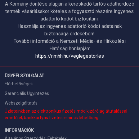
A Kormány döntése alapján a kereskedő tartós adathordozó
termék vásárlásakor köteles a fogyasztó részére ingyenes
adattörlő kódot biztosítani.
Használja az ingyenes adattörlő kódot adatainak
biztonsága érdekében!
További információ a Nemzeti Média- és Hírközlési
Hatóság honlapján:
https://nmhh.hu/veglegestorles
ÜGYFÉLSZOLGÁLAT
Elérhetőségek
Garanciális Ügyintézés
Webszolgáltatás
Üzleteinkben az elektronikus fizetés mód kizárólag átutalással
érhető el, bankkártyás fizetésre nincs lehetőség.
INFORMÁCIÓK
Általános Szerződési Feltételek