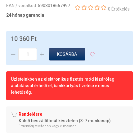
EAN / vonalkód:
5903018667997
0 Értékelés
24 hónap garancia
10 360 Ft
KOSÁRBA
Üzleteinkben az elektronikus fizetés mód kizárólag
átutalással érhető el, bankkártyás fizetésre nincs
lehetőség.
Rendelésre
Külső beszállítónál készleten (3-7 munkanap)
Érdeklődj telefonon vagy e-mailben!