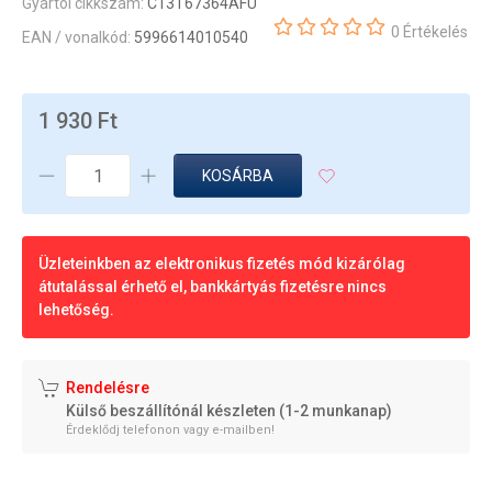
Gyártói cikkszám:
C13T67364AFU
0 Értékelés
EAN / vonalkód:
5996614010540
1 930 Ft
KOSÁRBA
Üzleteinkben az elektronikus fizetés mód kizárólag
átutalással érhető el, bankkártyás fizetésre nincs
lehetőség.
Rendelésre
Külső beszállítónál készleten (1-2 munkanap)
Érdeklődj telefonon vagy e-mailben!