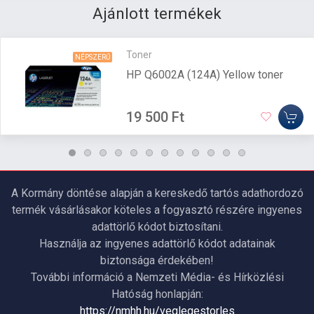
Ajánlott termékek
Toner
NÉPSZERŰ
HP Q6002A (124A) Yellow toner
19 500 Ft
A Kormány döntése alapján a kereskedő tartós adathordozó
termék vásárlásakor köteles a fogyasztó részére ingyenes
adattörlő kódot biztosítani.
Használja az ingyenes adattörlő kódot adatainak
biztonsága érdekében!
További információ a Nemzeti Média- és Hírközlési
Hatóság honlapján:
https://nmhh.hu/veglegestorles