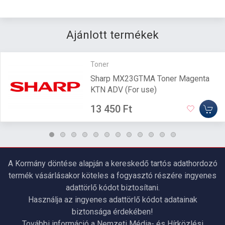
Ajánlott termékek
Toner
Sharp MX23GTMA Toner Magenta
KTN ADV (For use)
13 450 Ft
A Kormány döntése alapján a kereskedő tartós adathordozó
termék vásárlásakor köteles a fogyasztó részére ingyenes
adattörlő kódot biztosítani.
Használja az ingyenes adattörlő kódot adatainak
biztonsága érdekében!
További információ a Nemzeti Média- és Hírközlési