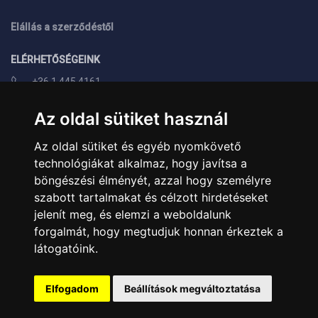
Elállás a szerződéstől
ELÉRHETŐSÉGEINK
+36 1 445 4161
+36 70 626 8400
Az oldal sütiket használ
info@landcomputer.hu
Az oldal sütiket és egyéb nyomkövető
1148 Budapest, Nagy Lajos király útja 24.
technológiákat alkalmaz, hogy javítsa a
Nyitvatartás és kapcsolat
böngészési élményét, azzal hogy személyre
szabott tartalmakat és célzott hirdetéseket
PARTNEREINK
jelenít meg, és elemzi a weboldalunk
forgalmát, hogy megtudjuk honnan érkeztek a
Árukereső.hu
látogatóink.
Elfogadom
Beállítások megváltoztatása