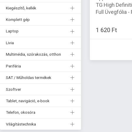
TG High Definiti
Kiegészítő, kellék
Full Üvegfólia -
Komplett gép
1 620 Ft
Laptop
Livia
Multimédia, szórakozás, otthon
Periféria
SAT / Műholdas termékek
Szoftver
Tablet, navigáció, e-book
Telefon, okosóra
Világítástechnika