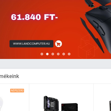
rmékeink
NÉPSZERŰ