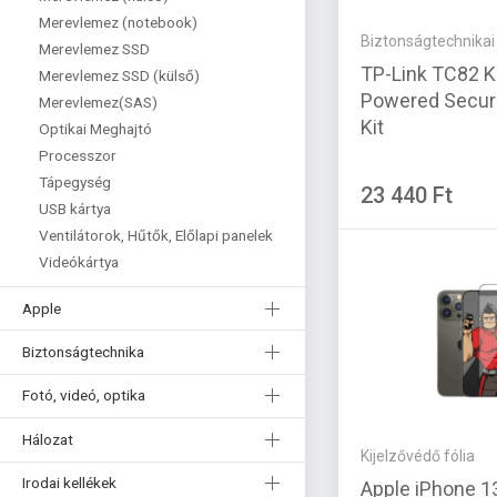
Merevlemez (notebook)
Biztonságtechnika
Merevlemez SSD
TP-Link TC82 KI
Merevlemez SSD (külső)
Powered Secur
Merevlemez(SAS)
Kit
Optikai Meghajtó
Processzor
Tápegység
23 440 Ft
USB kártya
Ventilátorok, Hűtők, Előlapi panelek
Videókártya
Apple
Biztonságtechnika
Fotó, videó, optika
Hálozat
Kijelzővédő fólia
Irodai kellékek
Apple iPhone 1