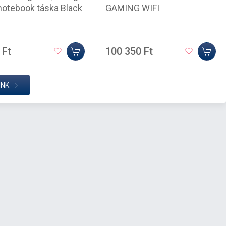
notebook táska Black
GAMING WIFI
 Ft
100 350 Ft
INK