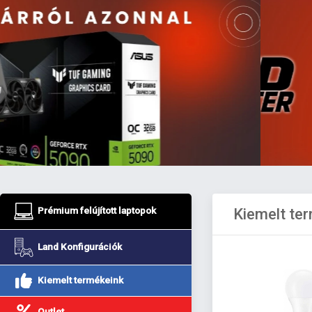
Prémium felújított laptopok
Kiemelt te
Land Konfigurációk
Kiemelt termékeink
Outlet