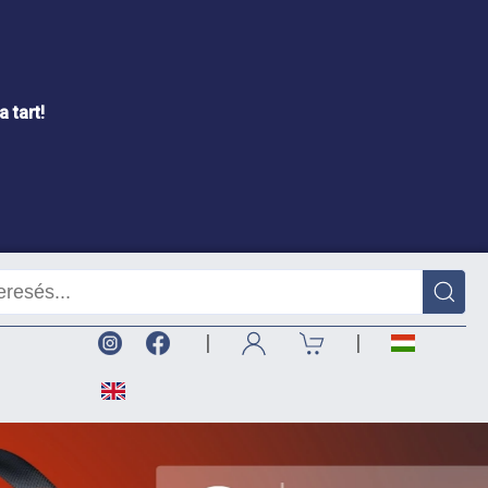
 tart!
|
|