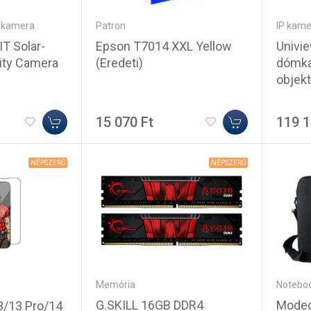
Patron
IP kame
i kamera
Epson T7014 XXL Yellow
Univi
T Solar-
(Eredeti)
dómk
ity Camera
objekt
15 070 Ft
119 1
NÉPSZERŰ
NÉPSZERŰ
Memória
Noteboo
G.SKILL 16GB DDR4
Modec
3/13 Pro/14