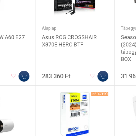
Alaplap
Tápegy
Asus ROG CROSSHAIR
Seaso
W A60 E27
X870E HERO BTF
(2024
tápeg
BOX
283 360 Ft
31 96
NÉPSZERŰ