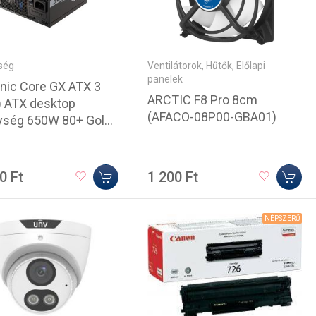
ség
Ventilátorok, Hűtők, Előlapi
panelek
nic Core GX ATX 3
ARCTIC F8 Pro 8cm
) ATX desktop
(AFACO-08P00-GBA01)
ység 650W 80+ Gold
0 Ft
1 200 Ft
NÉPSZERŰ