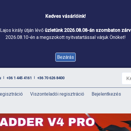
Kedves vásárlóink!
Lajos király útján lévő
üzletünk 2026.08.08-án szombaton zárva
2026.08.10-én a megszokott nyitvatartással várjuk Önöket!
Bezárás
u
+36 1 445 4161
+36 70 626 8400
|
|
egisztráció
Viszonteladói regisztráció
Bejelentkezés