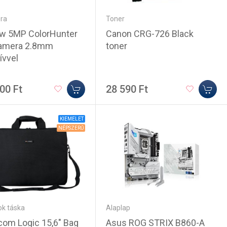
ra
Toner
ew 5MP ColorHunter
Canon CRG-726 Black
amera 2.8mm
toner
ívvel
00 Ft
28 590 Ft
KIEMELET
NÉPSZERŰ
k táska
Alaplap
om Logic 15,6" Bag
Asus ROG STRIX B860-A