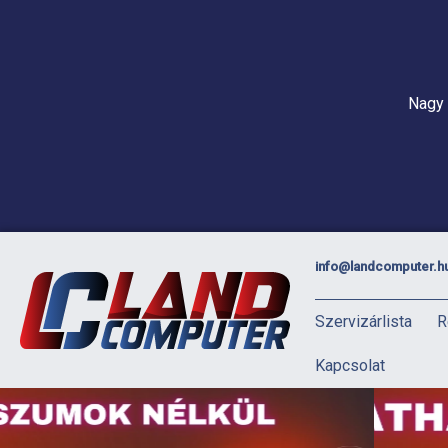
Nagy 
info@landcomputer.h
Szervizárlista
R
Kapcsolat