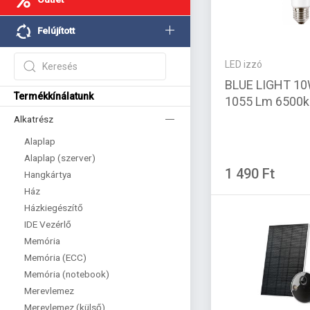
Felújított
LED izzó
BLUE LIGHT 10
Termékkínálatunk
1055 Lm 6500k
Alkatrész
Alaplap
Alaplap (szerver)
1 490 Ft
Hangkártya
Ház
Házkiegészítő
IDE Vezérlő
Memória
Memória (ECC)
Memória (notebook)
Merevlemez
Merevlemez (külső)