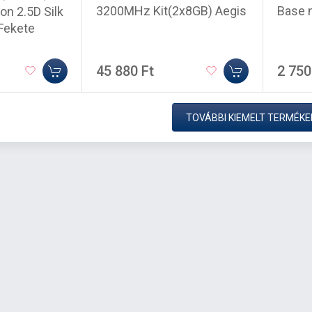
3200MHz Kit(2x8GB) Aegis
Base 
on 2.5D Silk
 Fekete
45 880 Ft
2 750
TOVÁBBI KIEMELT TERMÉKE