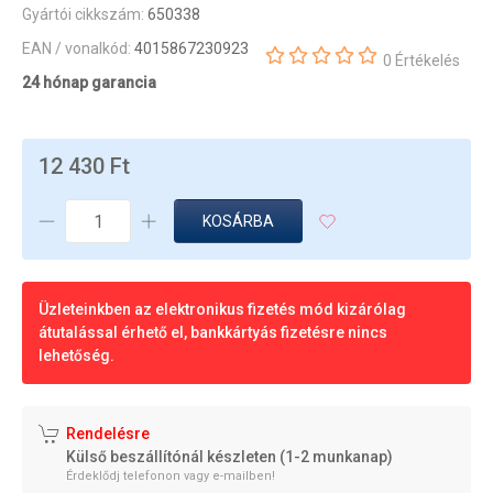
Gyártói cikkszám:
650338
EAN / vonalkód:
4015867230923
0 Értékelés
24 hónap garancia
12 430 Ft
KOSÁRBA
Üzleteinkben az elektronikus fizetés mód kizárólag
átutalással érhető el, bankkártyás fizetésre nincs
lehetőség.
Rendelésre
Külső beszállítónál készleten (1-2 munkanap)
Érdeklődj telefonon vagy e-mailben!