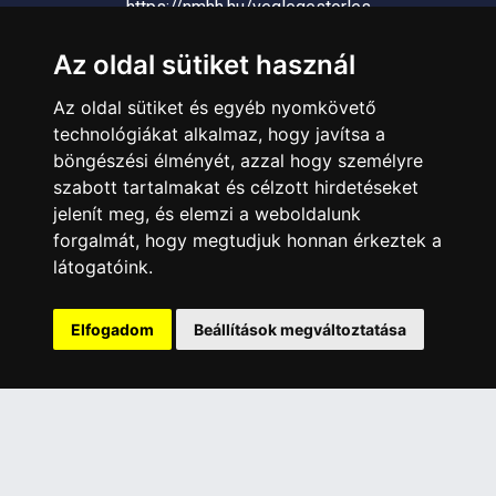
https://nmhh.hu/veglegestorles
Az oldal sütiket használ
ÜGYFÉLSZOLGÁLAT
Az oldal sütiket és egyéb nyomkövető
Elérhetőségek
technológiákat alkalmaz, hogy javítsa a
Garanciális Ügyintézés
böngészési élményét, azzal hogy személyre
Webszolgáltatás
szabott tartalmakat és célzott hirdetéseket
Üzleteinkben az elektronikus fizetés mód kizárólag átutalással
jelenít meg, és elemzi a weboldalunk
érhető el, bankkártyás fizetésre nincs lehetőség.
forgalmát, hogy megtudjuk honnan érkeztek a
látogatóink.
INFORMÁCIÓK
Általános Szerződési Feltételek
Elfogadom
Beállítások megváltoztatása
Adatkezelési nyilatkozat
Rólunk
Szolgáltatásaink
Szállítási információk
Elállás a szerződéstől