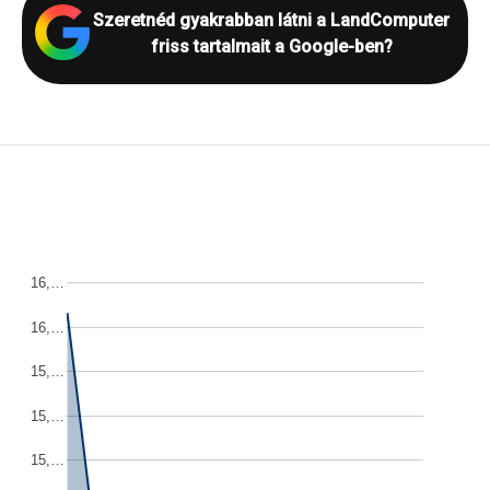
Szeretnéd gyakrabban látni a LandComputer
friss tartalmait a Google-ben?
16,…
16,…
15,…
15,…
15,…