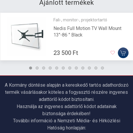
Ajánlott termékek
Fali-, monitor-, projektortartó
Nedis Full Motion TV Wall Mount
13"-86 " Black
23 500 Ft
A Kormány döntése alapján a kereskedő tartós adathordozó
termék vásárlásakor köteles a fogyasztó részére ingyenes
adattörlő kódot biztosítani.
Használja az ingyenes adattörlő kódot adatainak
biztonsága érdekében!
További információ a Nemzeti Média- és Hírközlési
Hatóság honlapján: