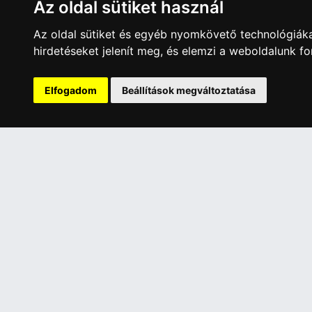
Az oldal sütiket használ
116 650 Ft
22 82
Az oldal sütiket és egyéb nyomkövető technológiáka
hirdetéseket jelenít meg, és elemzi a weboldalunk f
A Kormány döntése alapján a kereskedő t
Elfogadom
Beállítások megváltoztatása
Has
ÜGYFÉLSZOLGÁLAT
INFORMÁC
Elérhetőségek
Általános 
Garanciális Ügyintézés
Adatkezelé
Webszolgáltatás
Rólunk
Üzleteinkben az elektronikus fizetés mód
Szolgáltat
kizárólag átutalással érhető el, bankkártyás
Szállítási 