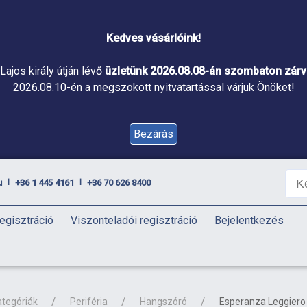
Kedves vásárlóink!
Lajos király útján lévő
üzletünk 2026.08.08-án szombaton zárva
2026.08.10-én a megszokott nyitvatartással várjuk Önöket!
Bezárás
u
+36 1 445 4161
+36 70 626 8400
|
|
egisztráció
Viszonteladói regisztráció
Bejelentkezés
ategóriák
Periféria
Hangszóró
Esperanza Leggiero 