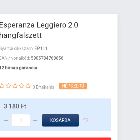
Esperanza Leggiero 2.0
hangfalszett
Gyártói cikkszám:
EP111
EAN / vonalkód:
5905784768656
12 hónap garancia
NÉPSZERŰ
0 Értékelés
3 180 Ft
KOSÁRBA