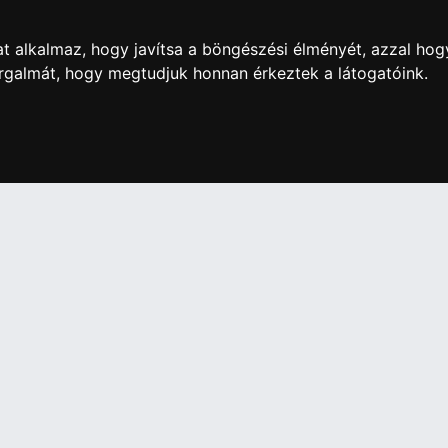
0 Ft
26 670 Ft
t alkalmaz, hogy javítsa a böngészési élményét, azzal hog
orgalmát, hogy megtudjuk honnan érkeztek a látogatóink.
artós adathordozó termék vásárlásakor köteles a fogyasztó részé
ználja az ingyenes adattörlő kódot adatainak biztonsága érdeké
További információ a Nemzeti Média- és Hírközlési
Hatóság honlapján:
https://nmhh.hu/veglegestorles
IÓK
Elállás a szerződéstől
Szerződési Feltételek
ELÉRHETŐSÉGEINK
si nyilatkozat
+36 1 445 4161
+36 70 626 8400
ásaink
info@landcomputer.hu
információk