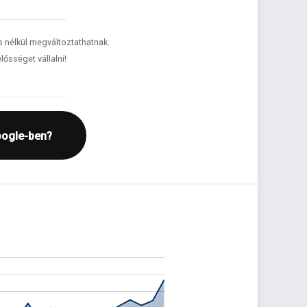
és nélkül megváltoztathatnak.
lősséget vállalni!
oogle-ben?