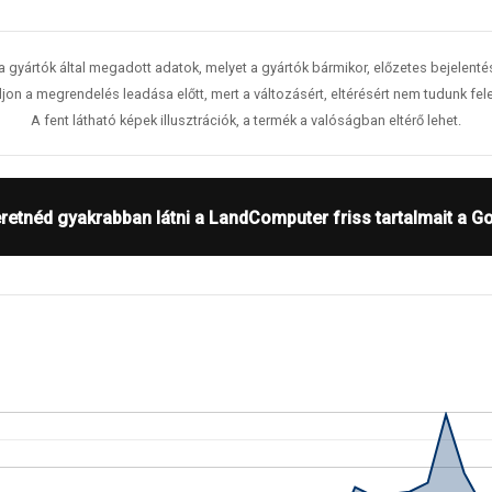
 a gyártók által megadott adatok, melyet a gyártók bármikor, előzetes bejelent
jon a megrendelés leadása előtt, mert a változásért, eltérésért nem tudunk fele
A fent látható képek illusztrációk, a termék a valóságban eltérő lehet.
retnéd gyakrabban látni a LandComputer friss tartalmait a G