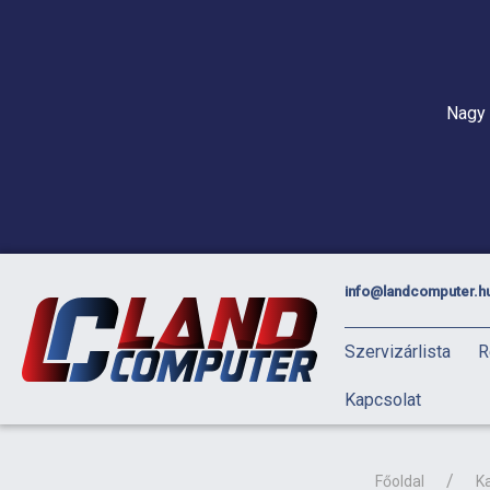
Nagy 
info@landcomputer.h
Szervizárlista
R
Kapcsolat
Főoldal
K