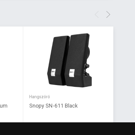
Hangszóró
Egér
ium
Snopy SN-611 Black
Turtl
Bundle
RGB M