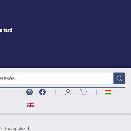
 tart!
|
|
2.0 hangfalszett