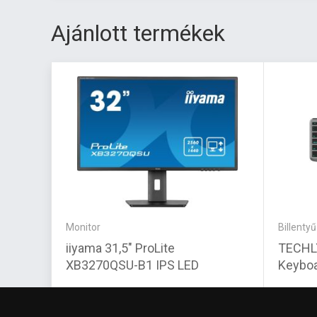
Ajánlott termékek
Monitor
Billenty
iiyama 31,5" ProLite
TECHLY Wireless Blue
XB3270QSU-B1 IPS LED
Keyboa