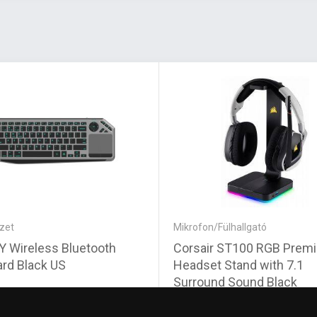
űzet
Mikrofon/Fülhallgató
tooth
Corsair ST100 RGB Prem
rd Black US
Headset Stand with 7.1
Surround Sound Black