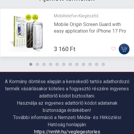
Mobiltelefon Kiegészítő
Mobile Origin Screen Guard with
easy application for iPhone 17 Pro
3 160 Ft
A Kormány döntése alapján a kereskedő tartós adathordozó
termék vásárlásakor köteles a fogyasztó részére ingyenes
adattörlő kódot biztosítani.
Használja az ingyenes adattörlő kódot adatainak
biztonsága érdekében!
További információ a Nemzeti Média- és Hírközlési
Hatóság honlapján:
https://nmhh.hu/veglegestorles