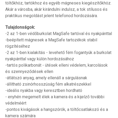
töltőkhöz, tartókhoz és egyéb mágneses kiegészítőkhöz.
Akár a városba, akár kirándulni indulsz, a tok stílusos és
praktikus megoldást jelent telefonod hordozására.
Tulajdonságok:
-2 az 1-ben védőburkolat MagSafe tartóval és nyakpánttal
-beépített mágnesek a MagSafe tartozékok stabil
rögzítéséhez
-2 az 1-ben kialakítás - levehető fém fogantyúk a burkolat
nyakpánttal vagy külön hordozásához
-tartós polikarbonát - ütések elleni védelem, karcolások
és szennyeződések ellen
-átlátszó anyag, amely ellenáll a sárgulásnak
-állítható zsinórhosszúság fém alkatrészekkel
-ideális nyakba vagy keresztben hordható
- enyhén megemelt élek a kamera és a kijelző további
védelméért
-pontos kivágások a hangszórók, a töltőcsatlakozó és a
kamera számára