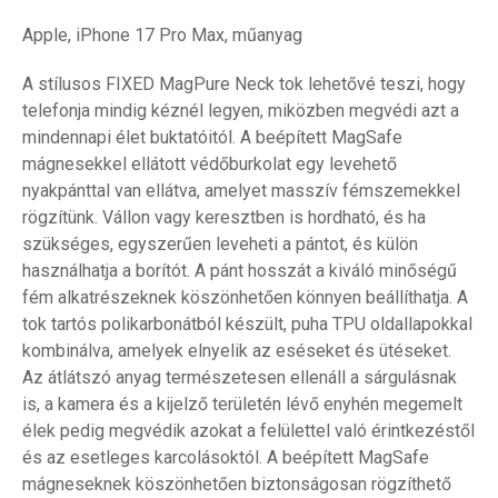
Apple, iPhone 17 Pro Max, műanyag
A stílusos FIXED MagPure Neck tok lehetővé teszi, hogy
telefonja mindig kéznél legyen, miközben megvédi azt a
mindennapi élet buktatóitól. A beépített MagSafe
mágnesekkel ellátott védőburkolat egy levehető
nyakpánttal van ellátva, amelyet masszív fémszemekkel
rögzítünk. Vállon vagy keresztben is hordható, és ha
szükséges, egyszerűen leveheti a pántot, és külön
használhatja a borítót. A pánt hosszát a kiváló minőségű
fém alkatrészeknek köszönhetően könnyen beállíthatja. A
tok tartós polikarbonátból készült, puha TPU oldallapokkal
kombinálva, amelyek elnyelik az eséseket és ütéseket.
Az átlátszó anyag természetesen ellenáll a sárgulásnak
is, a kamera és a kijelző területén lévő enyhén megemelt
élek pedig megvédik azokat a felülettel való érintkezéstől
és az esetleges karcolásoktól. A beépített MagSafe
mágneseknek köszönhetően biztonságosan rögzíthető