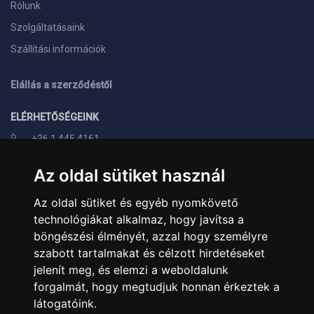
Rólunk
Szolgáltatásaink
Szállítási információk
Elállás a szerződéstől
ELÉRHETŐSÉGEINK
+36 1 445 4161
+36 70 626 8400
Az oldal sütiket használ
info@landcomputer.hu
Az oldal sütiket és egyéb nyomkövető
1148 Budapest, Nagy Lajos király útja 24.
technológiákat alkalmaz, hogy javítsa a
Nyitvatartás és kapcsolat
böngészési élményét, azzal hogy személyre
szabott tartalmakat és célzott hirdetéseket
PARTNEREINK
jelenít meg, és elemzi a weboldalunk
forgalmát, hogy megtudjuk honnan érkeztek a
Árukereső.hu
látogatóink.