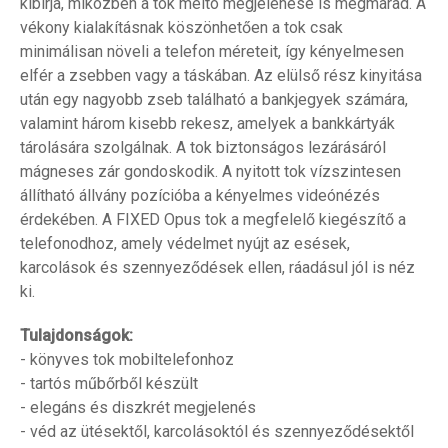
kibírja, miközben a tok méltó megjelenése is megmarad. A
vékony kialakításnak köszönhetően a tok csak
minimálisan növeli a telefon méreteit, így kényelmesen
elfér a zsebben vagy a táskában. Az elülső rész kinyitása
után egy nagyobb zseb található a bankjegyek számára,
valamint három kisebb rekesz, amelyek a bankkártyák
tárolására szolgálnak. A tok biztonságos lezárásáról
mágneses zár gondoskodik. A nyitott tok vízszintesen
állítható állvány pozícióba a kényelmes videónézés
érdekében. A FIXED Opus tok a megfelelő kiegészítő a
telefonodhoz, amely védelmet nyújt az esések,
karcolások és szennyeződések ellen, ráadásul jól is néz
ki.
Tulajdonságok:
- könyves tok mobiltelefonhoz
- tartós műbőrből készült
- elegáns és diszkrét megjelenés
- véd az ütésektől, karcolásoktól és szennyeződésektől