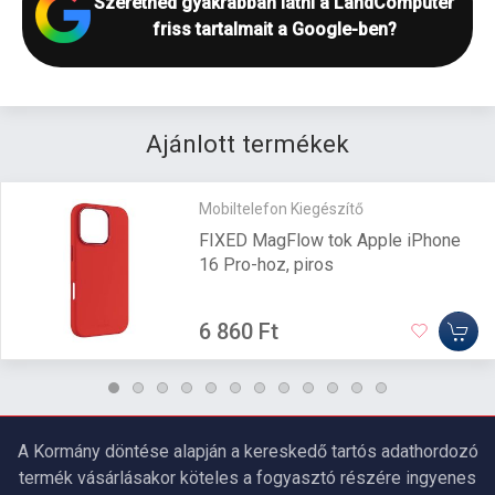
Szeretnéd gyakrabban látni a LandComputer
friss tartalmait a Google-ben?
Ajánlott termékek
Mobiltelefon Kiegészítő
FIXED MagFlow tok Apple iPhone
16 Pro-hoz, piros
6 860 Ft
A Kormány döntése alapján a kereskedő tartós adathordozó
termék vásárlásakor köteles a fogyasztó részére ingyenes