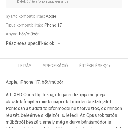
Érdeklődj telefonon vagy e-mailben!
Gyártó kompatibilitás:
Apple
Típus kompatibilitás:
iPhone 17
Anyag:
bőr/műbőr
Részletes specifikációk
LEÍRÁS
SPECIFIKÁCIÓ
ÉRTÉKELÉSEK
(0)
Apple, iPhone 17, bőr/műbőr
A FIXED Opus flip tok új, elegáns dizájnja megóvja
okostelefonját a mindennapi élet minden buktatójától.
Pontosan az adott telefonmodellhez tervezték, és minden
részét, beleértve a kijelzőt is, lefedi. Az Opus tok tartós
műbőrből készült, amely még a durva bánásmódot is