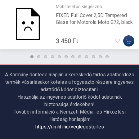
Mobiltelefon Kiegészítő
FIXED Full Cover 2,5D Tempered
Glass for Motorola Moto G72, black
3 450 Ft
A Kormány döntése alapján a kereskedő tartós adathordozó
termék vásárlásakor köteles a fogyasztó részére ingyenes
adattörlő kódot biztosítani.
Használja az ingyenes adattörlő kódot adatainak
biztonsága érdekében!
További információ a Nemzeti Média- és Hírközlési
Hatóság honlapján:
https://nmhh.hu/veglegestorles