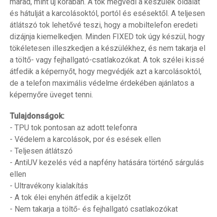
marad, mint új korában. A tok megvédi a készülék oldalát
és hátulját a karcolásoktól, portól és esésektől. A teljesen
átlátszó tok lehetővé teszi, hogy a mobiltelefon eredeti
dizájnja kiemelkedjen. Minden FIXED tok úgy készül, hogy
tökéletesen illeszkedjen a készülékhez, és nem takarja el
a töltő- vagy fejhallgató-csatlakozókat. A tok szélei kissé
átfedik a képernyőt, hogy megvédjék azt a karcolásoktól,
de a telefon maximális védelme érdekében ajánlatos a
képernyőre üveget tenni.
Tulajdonságok:
- TPU tok pontosan az adott telefonra
- Védelem a karcolások, por és esések ellen
- Teljesen átlátszó
- AntiUV kezelés véd a napfény hatására történő sárgulás
ellen
- Ultravékony kialakítás
- A tok élei enyhén átfedik a kijelzőt
- Nem takarja a töltő- és fejhallgató csatlakozókat