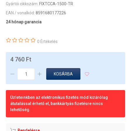
Gyártói cikkszám:
FIXTCCA-1500-TR
EAN / vonalkód:
8591680177226
24 hónap garancia
0 Értékelés
4 760 Ft
KOSÁRBA
Üzleteinkben az elektronikus fizetés mód kizárólag
átutalással érhető el, bankkártyás fizetésre nincs
lehetőség.
Rendelésre