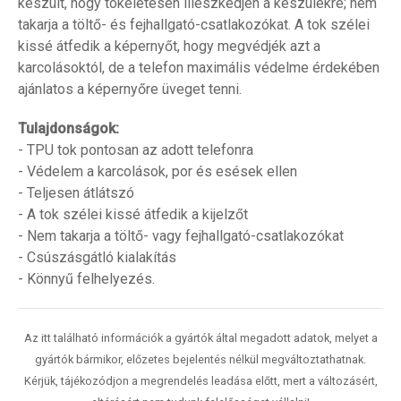
készült, hogy tökéletesen illeszkedjen a készülékre; nem
takarja a töltő- és fejhallgató-csatlakozókat. A tok szélei
kissé átfedik a képernyőt, hogy megvédjék azt a
karcolásoktól, de a telefon maximális védelme érdekében
ajánlatos a képernyőre üveget tenni.
Tulajdonságok:
- TPU tok pontosan az adott telefonra
- Védelem a karcolások, por és esések ellen
- Teljesen átlátszó
- A tok szélei kissé átfedik a kijelzőt
- Nem takarja a töltő- vagy fejhallgató-csatlakozókat
- Csúszásgátló kialakítás
- Könnyű felhelyezés.
Az itt található információk a gyártók által megadott adatok, melyet a
gyártók bármikor, előzetes bejelentés nélkül megváltoztathatnak.
Kérjük, tájékozódjon a megrendelés leadása előtt, mert a változásért,