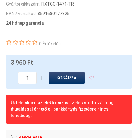
Gyártói cikkszám:
FIXTCC-1471-TR
EAN / vonalkód:
8591680177325
24 hónap garancia
0 Értékelés
3 960 Ft
KOSÁRBA
Üzleteinkben az elektronikus fizetés mód kizárólag
átutalással érhető el, bankkártyás fizetésre nincs
lehetőség.
Rendelésre