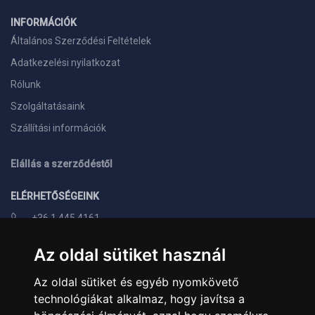
INFORMÁCIÓK
Általános Szerződési Feltételek
Adatkezelési nyilatkozat
Rólunk
Szolgáltatásaink
Szállítási információk
Elállás a szerződéstől
ELÉRHETŐSÉGEINK
+36 1 445 4161
+36 70 626 8400
Az oldal sütiket használ
info@landcomputer.hu
Az oldal sütiket és egyéb nyomkövető
1148 Budapest, Nagy Lajos király útja 24.
technológiákat alkalmaz, hogy javítsa a
Nyitvatartás és kapcsolat