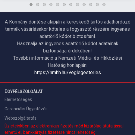
A Kormány döntése alapján a kereskedő tartós adathordozó
termék vásárlásakor köteles a fogyasztó részére ingyenes
adattörlő kódot biztosítani.
Használja az ingyenes adattörlő kódot adatainak
biztonsága érdekében!
További információ a Nemzeti Média- és Hírközlési
Hatóság honlapján:
https://nmhh.hu/veglegestorles
ÜGYFÉLSZOLGÁLAT
Elérhetőségek
Garanciális Ügyintézés
Webszolgáltatás
Üzleteinkben az elektronikus fizetés mód kizárólag átutalással
érhető el, bankkártyás fizetésre nincs lehetőség.