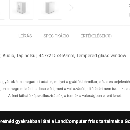
LEÍRÁS
SPECIFIKÁCIÓ
ÉRTÉKELÉSEK
(0)
-C, Audio, Táp nélkül, 447x215x469mm, Tempered glass window
 a gyártók által megadott adatok, melyet a gyártók bármikor, előzetes bejelent
jon a megrendelés leadása előtt, mert a változásért, eltérésért nem tudunk fele
A fent látható képek illusztrációk, a termék a valóságban eltérő lehet.
retnéd gyakrabban látni a LandComputer friss tartalmait a G