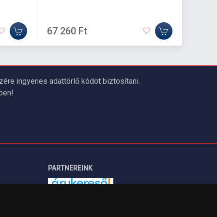
67 260 Ft
208 1
re ingyenes adattörlő kódot biztosítani.
ben!
PARTNEREINK
Árukereső.hu