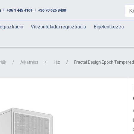
u
+36 1 445 4161
+36 70 626 8400
|
|
egisztráció
Viszonteladói regisztráció
Bejelentkezés
riák
Alkatrész
Ház
Fractal Design Epoch Tempered 