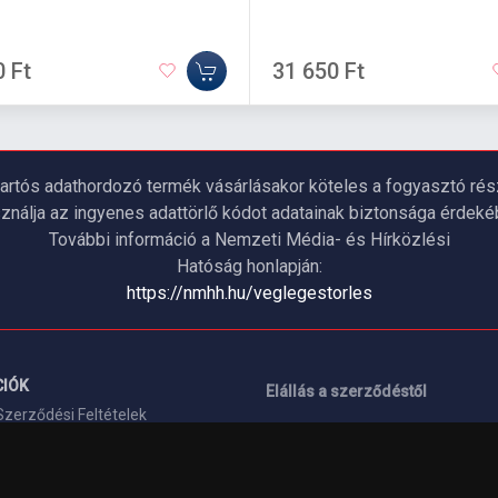
0 Ft
31 650 Ft
artós adathordozó termék vásárlásakor köteles a fogyasztó részé
ználja az ingyenes adattörlő kódot adatainak biztonsága érdeké
További információ a Nemzeti Média- és Hírközlési
Hatóság honlapján:
https://nmhh.hu/veglegestorles
IÓK
Elállás a szerződéstől
Szerződési Feltételek
ELÉRHETŐSÉGEINK
si nyilatkozat
+36 1 445 4161