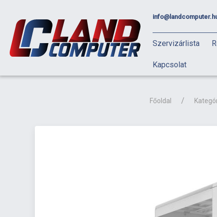
info@landcomputer.h
Szervizárlista
R
Kapcsolat
Főoldal
Kategó