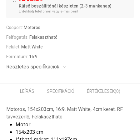
Külső beszállítónál készleten (2-3 munkanap)
Érdeklődj telefonon vagy e-mailben!
Csoport:
Motoros
Felfogatás:
Felakasztható
Felület:
Matt White
Formátum:
16:9
Részletes specifikációk
LEÍRÁS
SPECIFIKÁCIÓ
ÉRTÉKELÉSEK
(0)
Motoros, 154x203cm, 16:9, Matt White, 4cm keret, RF
távvezérlő, Felakasztható
Motor
154x203 cm
látható méret
:
111x197cm