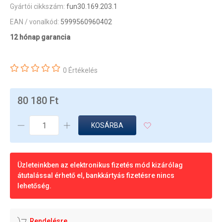
Gyártói cikkszám:
fun30.169.203.1
EAN / vonalkód:
5999560960402
12 hónap garancia
0 Értékelés
80 180 Ft
KOSÁRBA
Üzleteinkben az elektronikus fizetés mód kizárólag
átutalással érhető el, bankkártyás fizetésre nincs
lehetőség.
Rendelésre