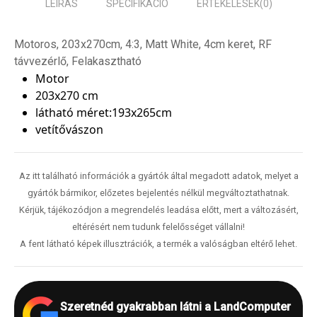
LEÍRÁS
SPECIFIKÁCIÓ
ÉRTÉKELÉSEK
(0)
Motoros, 203x270cm, 4:3, Matt White, 4cm keret, RF
távvezérlő, Felakasztható
M
otor
203x270 cm
látható méret
:193x265cm
vetítővászon
Az itt található információk a gyártók által megadott adatok, melyet a
gyártók bármikor, előzetes bejelentés nélkül megváltoztathatnak.
Kérjük, tájékozódjon a megrendelés leadása előtt, mert a változásért,
eltérésért nem tudunk felelősséget vállalni!
A fent látható képek illusztrációk, a termék a valóságban eltérő lehet.
Szeretnéd gyakrabban látni a LandComputer