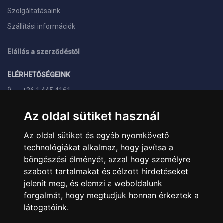
Szolgáltatásaink
Szállítási információk
Elállás a szerződéstől
ELÉRHETŐSÉGEINK
+36 1 445 4161
+36 70 626 8400
Az oldal sütiket használ
info@landcomputer.hu
Az oldal sütiket és egyéb nyomkövető
1148 Budapest, Nagy Lajos király útja 24.
technológiákat alkalmaz, hogy javítsa a
Nyitvatartás és kapcsolat
böngészési élményét, azzal hogy személyre
szabott tartalmakat és célzott hirdetéseket
PARTNEREINK
jelenít meg, és elemzi a weboldalunk
forgalmát, hogy megtudjuk honnan érkeztek a
Árukereső.hu
látogatóink.