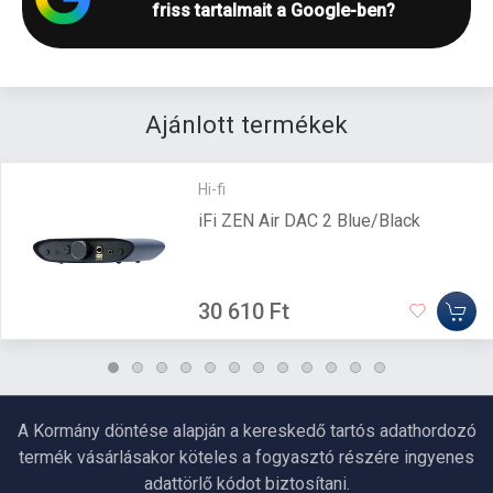
friss tartalmait a Google-ben?
Ajánlott termékek
Hi-fi
iFi ZEN Air DAC 2 Blue/Black
30 610 Ft
A Kormány döntése alapján a kereskedő tartós adathordozó
termék vásárlásakor köteles a fogyasztó részére ingyenes
adattörlő kódot biztosítani.