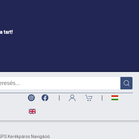
 tart!
|
|
GPS Kerékpáros Navigáció