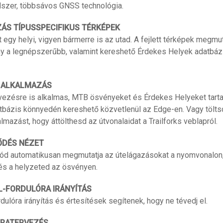
dszer, többsávos GNSS technológia.
ÁS TÍPUSSPECIFIKUS TÉRKÉPEK
t egy helyi, vigyen bármerre is az utad. A fejlett térképek megmut
y a legnépszerűbb, valamint kereshető Érdekes Helyek adatbázi
 ALKALMAZÁS
rvezésre is alkalmas, MTB ösvényeket és Érdekes Helyeket tart
atbázis könnyedén kereshető közvetlenül az Edge-en. Vagy töltsd
almazást, hogy áttölthesd az útvonalaidat a Trailforks veblapról.
ŐDÉS NÉZET
d automatikusan megmutatja az útelágazásokat a nyomvonalon, 
és a helyzeted az ösvényen.
-FORDULÓRA IRÁNYÍTÁS
dulóra irányítás és értesítések segítenek, hogy ne tévedj el.
JRATERVEZÉS