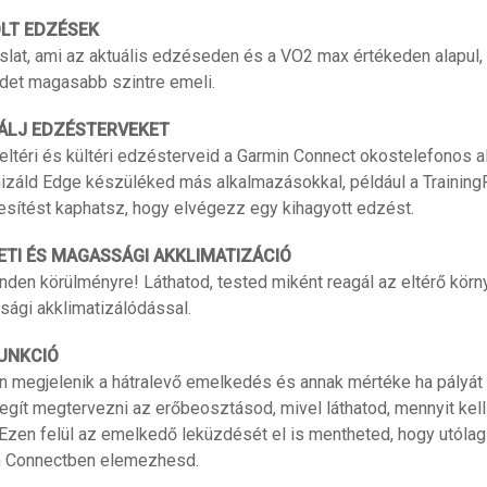
OLT EDZÉSEK
lat, ami az aktuális edzéseden és a VO2 max értékeden alapul,
det magasabb szintre emeli.
ÁLJ EDZÉSTERVEKET
ltéri és kültéri edzésterveid a Garmin Connect okostelefonos a
izáld Edge készüléked más alkalmazásokkal, például a Training
tesítést kaphatsz, hogy elvégezz egy kihagyott edzést.
TI ÉS MAGASSÁGI AKKLIMATIZÁCIÓ
den körülményre! Láthatod, tested miként reagál az eltérő kör
ági akklimatizálódással.
UNKCIÓ
 megjelenik a hátralevő emelkedés és annak mértéke ha pályát 
egít megtervezni az erőbeosztásod, mivel láthatod, mennyit kel
zen felül az emelkedő leküzdését el is mentheted, hogy utóla
n Connectben elemezhesd.