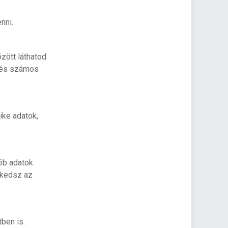
nni.
zött láthatod
a és számos
ike adatok,
éb adatok
zkedsz az
ben is.