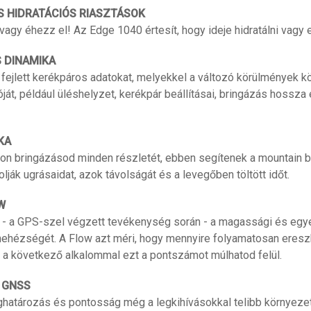
S HIDRATÁCIÓS RIASZTÁSOK
 vagy éhezz el! Az Edge 1040 értesít, hogy ideje hidratálni vagy e
 DINAMIKA
 fejlett kerékpáros adatokat, melyekkel a változó körülmények kö
óját, például üléshelyzet, kerékpár beállításai, bringázás hossz
KA
n bringázásod minden részletét, ebben segítenek a mountain b
ják ugrásaidat, azok távolságát és a levegőben töltött időt.
W
li - a GPS-szel végzett tevékenység során - a magassági és egy
 nehézségét. A Flow azt méri, hogy mennyire folyamatosan eres
 a következő alkalommal ezt a pontszámot múlhatod felül.
 GNSS
határozás és pontosság még a legkihívásokkal telibb környezet