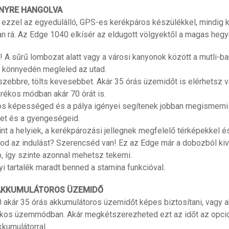
NYRE HANGOLVA
 ezzel az egyedülálló, GPS-es kerékpáros készülékkel, mindig k
 rá. Az Edge 1040 elkísér az eldugott völgyektől a magas hegy
! A sűrű lombozat alatt vagy a városi kanyonok között a mutli-
l könnyedén megleled az utad.
zebbre, tölts kevesebbet. Akár 35 órás üzemidőt is elérhetsz 
rékos módban akár 70 órát is.
os képességed és a pálya igényei segítenek jobban megismerni
et és a gyengeségeid.
nt a helyiek, a kerékpározási jellegnek megfelelő térképekkel és
rod az indulást? Szerencséd van! Ez az Edge már a dobozból ki
, így szinte azonnal mehetsz tekerni.
i tartalék maradt benned a stamina funkcióval.
AKKUMULÁTOROS ÜZEMIDŐ
akár 35 órás akkumulátoros üzemidőt képes biztosítani, vagy a
ékos üzemmódban. Akár megkétszerezheted ezt az időt az opcio
kumulátorral.