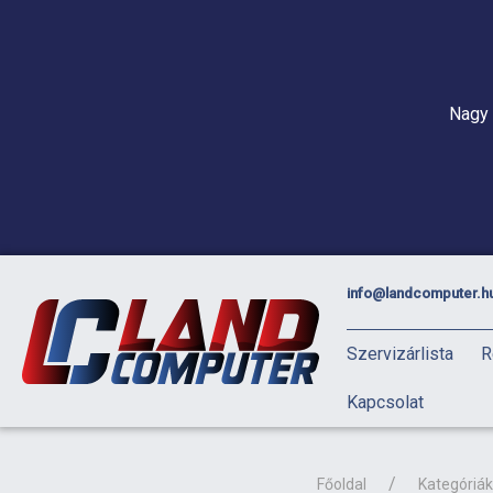
Nagy 
info@landcomputer.h
Szervizárlista
R
Kapcsolat
Főoldal
Kategóriák