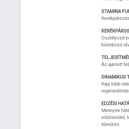
STAMINA FU
Kerékpározás 
KERÉKPÁROS
Osztályozd ke
különböző útv
TELJESÍTMÉ
Az ajánlott t
DINAMIKUS 
Kapj több rál
regenerálódás
EDZÉSI HAT
Mennyire haté
edzéseidet, 
túledzés.