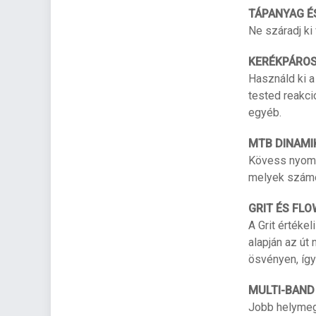
TÁPANYAG É
Ne száradj ki
KERÉKPÁROS
Használd ki a
tested reakci
egyéb.
MTB DINAMI
Kövess nyomo
melyek számol
GRIT ÉS FLO
A Grit értéke
alapján az út
ösvényen, így
MULTI-BAND
Jobb helymeg