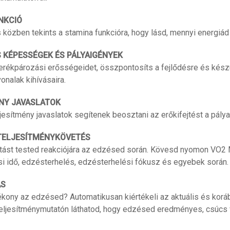
NKCIÓ
közben tekints a stamina funkcióra, hogy lásd, mennyi energiád
 KÉPESSÉGEK ÉS PÁLYAIGÉNYEK
rékpározási erősségeidet, összpontosíts a fejlődésre és készül
onalak kihívásaira.
NY JAVASLATOK
eljesítmény javaslatok segítenek beosztani az erőkifejtést a pálya
TELJESÍTMÉNYKÖVETÉS
átást tested reakciójára az edzésed során. Kövesd nyomon VO2 
i idő, edzésterhelés, edzésterhelési fókusz és egyebek során.
ÁS
kony az edzésed? Automatikusan kiértékeli az aktuális és korá
teljesítménymutatón láthatod, hogy edzésed eredményes, csúcs