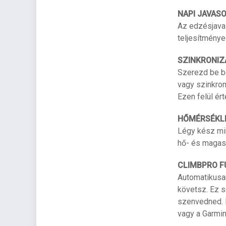
NAPI JAVAS
Az edzésjavas
teljesítménye
SZINKRONIZ
Szerezd be be
vagy szinkron
Ezen felül ér
HŐMÉRSÉKLE
Légy kész min
hő- és magass
CLIMBPRO F
Automatikusan
követsz. Ez s
szenvedned. E
vagy a Garmi