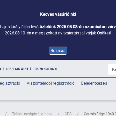
Kedves vásárlóink!
Lajos király útján lévő
üzletünk 2026.08.08-án szombaton zárva
2026.08.10-én a megszokott nyitvatartással várjuk Önöket!
Bezárás
u
+36 1 445 4161
+36 70 626 8400
|
|
egisztráció
Viszonteladói regisztráció
Bejelentkezés
Tablet, navigáció, e-book
GPS
Garmin Edge 1040 