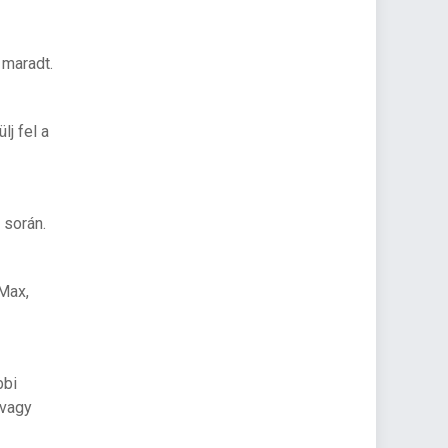
 maradt.
j fel a
 során.
Max,
bbi
 vagy