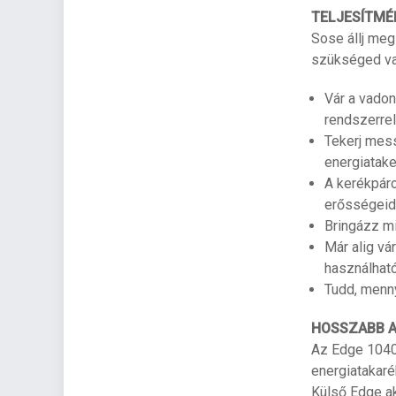
TELJESÍTMÉ
Sose állj meg
szükséged van
Vár a vadon
rendszerre
Tekerj mess
energiatake
A kerékpár
erősségeid
Bringázz mi
Már alig vá
használható
Tudd, menny
HOSSZABB 
Az Edge 1040 
energiatakar
Külső Edge ak