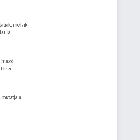
atják, melyik
st is
almazó
 le a
mutatja a