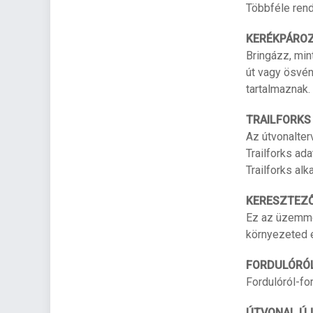
Többféle ren
KERÉKPÁROZ
Bringázz, min
út vagy ösvén
tartalmaznak.
TRAILFORKS
Az útvonalte
Trailforks ad
Trailforks alk
KERESZTEZ
Ez az üzemmó
környezeted 
FORDULÓRÓL
Fordulóról-for
ÚTVONAL Ú