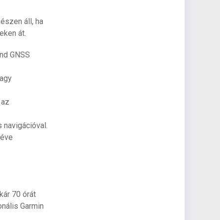
észen áll, ha
eken át.
band GNSS
vagy
 az
 navigációval.
véve
kár 70 órát
nális Garmin