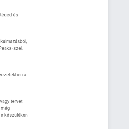
 téged és
lkalmazásból,
Peaks-szel.
nyezetekben a
vagy tervet
l még
g a készüléken