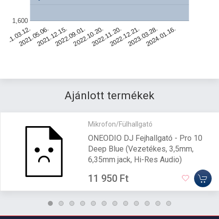
1,600
2022.09.01.
2022.10.20.
2022.11.20.
2022.12.21.
2021.03.12.
2023.03.28.
2021.05.06.
2024.01.16.
2021.12.15.
Ajánlott termékek
Mikrofon/Fülhallgató
ONEODIO DJ Fejhallgató - Pro 10
Deep Blue (Vezetékes, 3,5mm,
6,35mm jack, Hi-Res Audio)
11 950 Ft