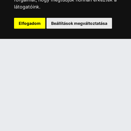
Általános Szerződési Feltételek
látogatóink.
Adatkezelési nyilatkozat
Rólunk
Elfogadom
Beállítások megváltoztatása
Szolgáltatásaink
Szállítási információk
Elállás a szerződéstől
ELÉRHETŐSÉGEINK
+36 1 445 4161
+36 70 626 8400
info@landcomputer.hu
1148 Budapest, Nagy Lajos király útja 24.
Nyitvatartás és kapcsolat
PARTNEREINK