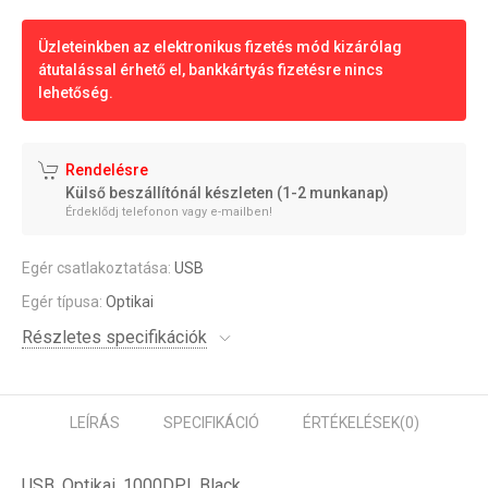
Üzleteinkben az elektronikus fizetés mód kizárólag
átutalással érhető el, bankkártyás fizetésre nincs
lehetőség.
Rendelésre
Külső beszállítónál készleten (1-2 munkanap)
Érdeklődj telefonon vagy e-mailben!
Egér csatlakoztatása:
USB
Egér típusa:
Optikai
Részletes specifikációk
LEÍRÁS
SPECIFIKÁCIÓ
ÉRTÉKELÉSEK
(0)
USB, Optikai, 1000DPI, Black