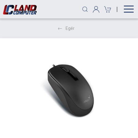
|
Egér