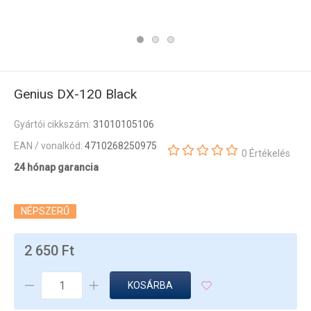
Genius DX-120 Black
Gyártói cikkszám:
31010105106
EAN / vonalkód:
4710268250975
0 Értékelés
24 hónap garancia
NÉPSZERŰ
2 650 Ft
KOSÁRBA