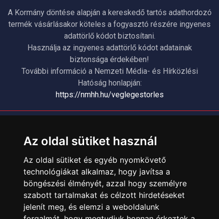
A Kormány döntése alapján a kereskedő tartós adathordozó
termék vásárlásakor köteles a fogyasztó részére ingyenes
adattörlő kódot biztosítani.
Használja az ingyenes adattörlő kódot adatainak
biztonsága érdekében!
További információ a Nemzeti Média- és Hírközlési
Hatóság honlapján:
https://nmhh.hu/veglegestorles
ÜGYFÉLSZOLGÁLAT
Az oldal sütiket használ
Elérhetőségek
Garanciális Ügyintézés
Az oldal sütiket és egyéb nyomkövető
Webszolgáltatás
technológiákat alkalmaz, hogy javítsa a
Üzleteinkben az elektronikus fizetés mód kizárólag átutalással
böngészési élményét, azzal hogy személyre
érhető el, bankkártyás fizetésre nincs lehetőség.
szabott tartalmakat és célzott hirdetéseket
jelenít meg, és elemzi a weboldalunk
INFORMÁCIÓK
forgalmát, hogy megtudjuk honnan érkeztek a