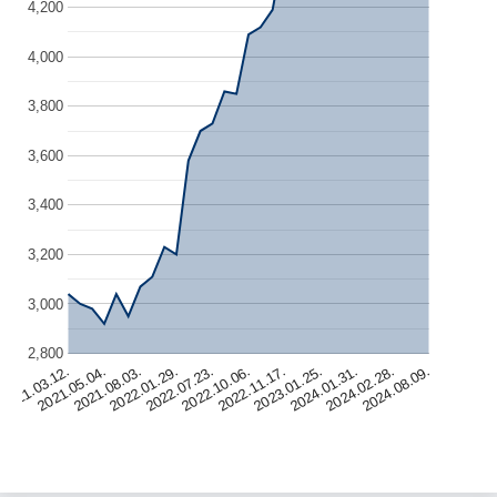
4,200
4,000
3,800
3,600
3,400
3,200
3,000
2,800
2021.03.12.
2021.05.04.
2021.08.03.
2022.01.29.
2022.07.23.
2022.10.06.
2022.11.17.
2023.01.25.
2024.01.31.
2024.02.28.
2024.08.09.