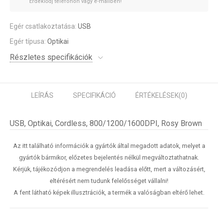
Érdeklődj telefonon vagy e-mailben!
Egér csatlakoztatása:
USB
Egér típusa:
Optikai
Részletes specifikációk
LEÍRÁS
SPECIFIKÁCIÓ
ÉRTÉKELÉSEK
(0)
USB, Optikai, Cordless, 800/1200/1600DPI, Rosy Brown
Az itt található információk a gyártók által megadott adatok, melyet a
gyártók bármikor, előzetes bejelentés nélkül megváltoztathatnak.
Kérjük, tájékozódjon a megrendelés leadása előtt, mert a változásért,
eltérésért nem tudunk felelősséget vállalni!
A fent látható képek illusztrációk, a termék a valóságban eltérő lehet.