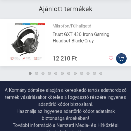
Ajánlott termékek
Mikrofon/Fülhallgató
Trust GXT 430 Ironn Gaming
Headset Black/Grey
12 210 Ft
A Kormány döntése alapján a kereskedő tartós adathordozó
termék vásárlásakor köteles a fogyasztó részére ingyenes
adattörlő kódot biztosítani.
Használja az ingyenes adattörlő kódot adatainak
biztonsága érdekében!
További információ a Nemzeti Média- és Hírközlési