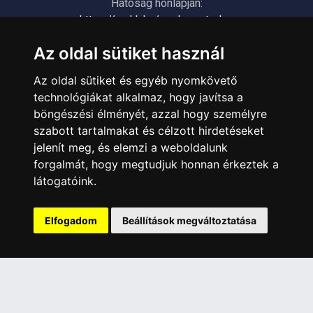
Hatóság honlapján:
https://nmhh.hu/veglegestorles
Az oldal sütiket használ
ÜGYFÉLSZOLGÁLAT
Az oldal sütiket és egyéb nyomkövető
Elérhetőségek
technológiákat alkalmaz, hogy javítsa a
Garanciális Ügyintézés
böngészési élményét, azzal hogy személyre
Webszolgáltatás
szabott tartalmakat és célzott hirdetéseket
Üzleteinkben az elektronikus fizetés mód kizárólag átutalással
jelenít meg, és elemzi a weboldalunk
érhető el, bankkártyás fizetésre nincs lehetőség.
forgalmát, hogy megtudjuk honnan érkeztek a
látogatóink.
INFORMÁCIÓK
Általános Szerződési Feltételek
Elfogadom
Beállítások megváltoztatása
Adatkezelési nyilatkozat
Rólunk
Szolgáltatásaink
Szállítási információk