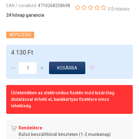
EAN / vonalkód:
4710268258698
0 Értékelés
24 hónap garancia
NÉPSZERŰ
4 130 Ft
KOSÁRBA
Üzleteinkben az elektronikus fizetés mód kizárólag
átutalással érhető el, bankkártyás fizetésre nincs
lehetőség.
Rendelésre
Külső beszállítónál készleten (1-2 munkanap)