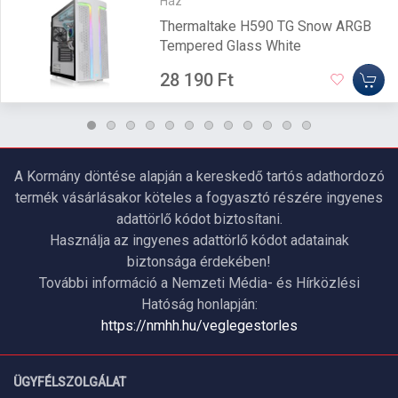
Ház
Thermaltake H590 TG Snow ARGB
Tempered Glass White
28 190 Ft
A Kormány döntése alapján a kereskedő tartós adathordozó
termék vásárlásakor köteles a fogyasztó részére ingyenes
adattörlő kódot biztosítani.
Használja az ingyenes adattörlő kódot adatainak
biztonsága érdekében!
További információ a Nemzeti Média- és Hírközlési
Hatóság honlapján:
https://nmhh.hu/veglegestorles
ÜGYFÉLSZOLGÁLAT