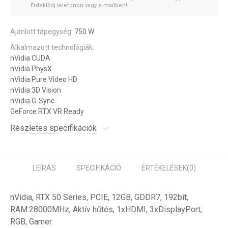
Érdeklődj telefonon vagy e-mailben!
Ajánlott tápegység:
750 W
Alkalmazott technológiák:
nVidia CUDA
nVidia PhysX
nVidia Pure Video HD
nVidia 3D Vision
nVidia G-Sync
GeForce RTX VR Ready
Részletes specifikációk
LEÍRÁS
SPECIFIKÁCIÓ
ÉRTÉKELÉSEK
(0)
nVidia, RTX 50 Series, PCIE, 12GB, GDDR7, 192bit,
RAM:28000MHz, Aktív hűtés, 1xHDMI, 3xDisplayPort,
RGB, Gamer