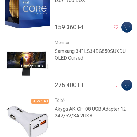
LGA1700 BOX
159 360 Ft
Monitor
Samsung 34" LS34DG850SUXDU
OLED Curved
276 400 Ft
Töltő
NÉPSZERŰ
Akyga AK-CH-08 USB Adapter 12-
24V/5V/3A 2USB