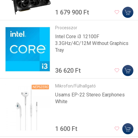
1 679 900 Ft
Processzor
Intel Core i3 12100F
3.3GHz/4C/12M Without Graphics
Tray
36 620 Ft
Mikrofon/Fülhallgató
NÉPSZERŰ
Usams EP-22 Stereo Earphones
White
1 600 Ft