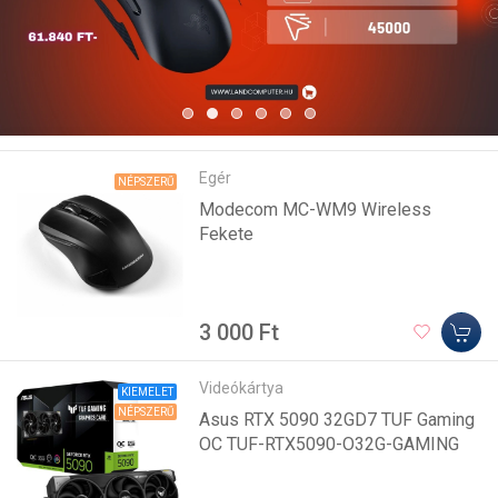
Egér
NÉPSZERŰ
Modecom MC-WM9 Wireless
Fekete
3 000 Ft
Videókártya
KIEMELET
NÉPSZERŰ
Asus RTX 5090 32GD7 TUF Gaming
OC TUF-RTX5090-O32G-GAMING