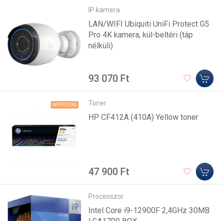
IP kamera
LAN/WIFI Ubiquiti UniFi Protect G5
Pro 4K kamera, kül-beltéri (táp
nélküli)
93 070 Ft
Toner
NÉPSZERŰ
HP CF412A (410A) Yellow toner
47 900 Ft
Processzor
Intel Core i9-12900F 2,4GHz 30MB