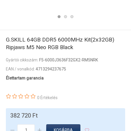
G.SKILL 64GB DDR5 6000MHz Kit(2x32GB)
Ripjaws M5 Neo RGB Black
Gyártói cikkszám:
F5-6000J3636F32GX2-RM5NRK
EAN / vonalkód:
4713294237675
Élettartam garancia
0 Értékelés
382 720 Ft
KOSÁRBA