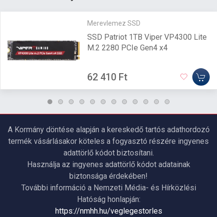
Merevlemez SSD
SSD Patriot 1TB Viper VP4300 Lite
M.2 2280 PCIe Gen4 x4
62 410 Ft
A Kormány döntése alapján a kereskedő tartós adathordozó
termék vásárlásakor köteles a fogyasztó részére ingyenes
adattörlő kódot biztosítani.
Használja az ingyenes adattörlő kódot adatainak
biztonsága érdekében!
További információ a Nemzeti Média- és Hírközlési
Hatóság honlapján:
https://nmhh.hu/veglegestorles