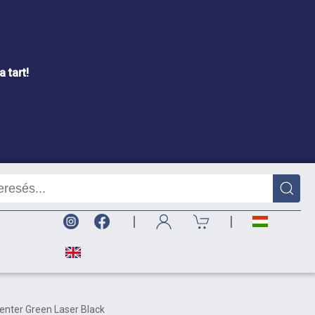
 tart!
|
|
nter Green Laser Black