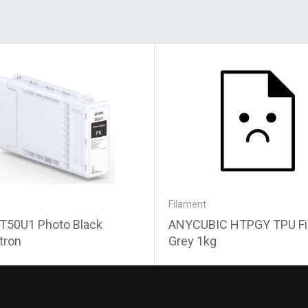
Filament
T50U1 Photo Black
ANYCUBIC HTPGY TPU Fi
tron
Grey 1kg
0 Ft
11 600 Ft