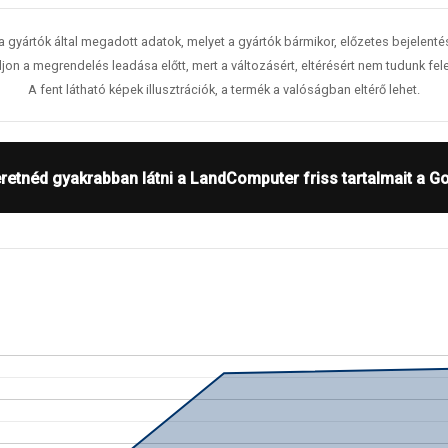
 a gyártók által megadott adatok, melyet a gyártók bármikor, előzetes bejelent
jon a megrendelés leadása előtt, mert a változásért, eltérésért nem tudunk fele
A fent látható képek illusztrációk, a termék a valóságban eltérő lehet.
retnéd gyakrabban látni a LandComputer friss tartalmait a G