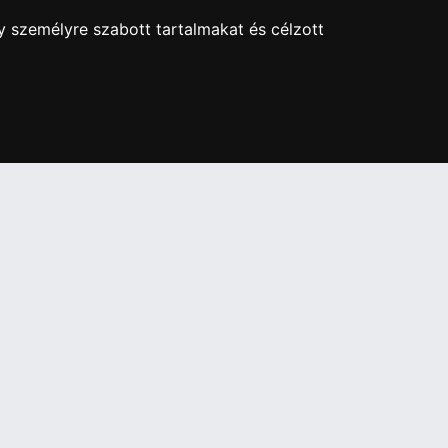
y személyre szabott tartalmakat és célzott
re ingyenes adattörlő kódot biztosítani.
ben!
PARTNEREINK
Árukereső.hu
útja 24.