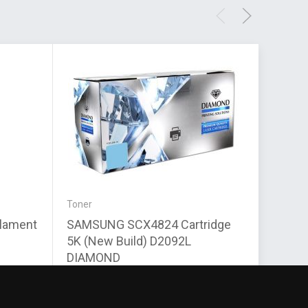
Toner
Patron-
lament
SAMSUNG SCX4824 Cartridge
Zafir 
5K (New Build) D2092L
utángy
DIAMOND
7 430 Ft
6 970