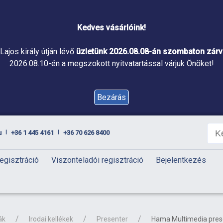
Kedves vásárlóink!
Lajos király útján lévő
üzletünk 2026.08.08-án szombaton zárva
2026.08.10-én a megszokott nyitvatartással várjuk Önöket!
Bezárás
u
+36 1 445 4161
+36 70 626 8400
|
|
egisztráció
Viszonteladói regisztráció
Bejelentkezés
ák
Irodai kellékek
Presenter
Hama Multimedia prese