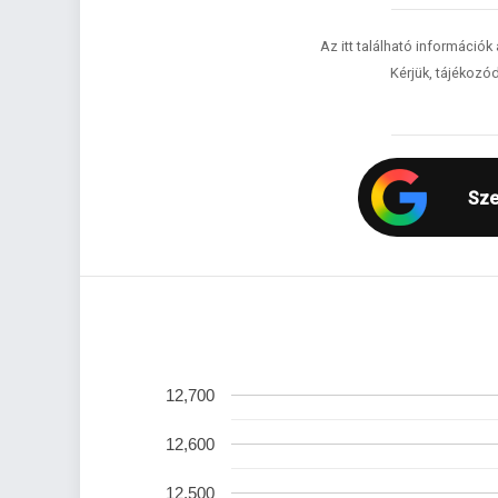
Az itt található információk
Kérjük, tájékozód
Sze
12,700
12,600
12,500