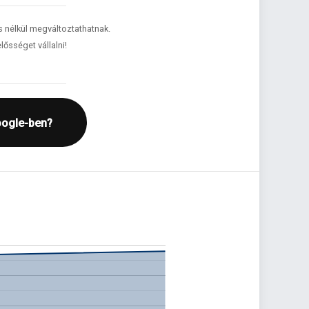
és nélkül megváltoztathatnak.
lősséget vállalni!
oogle-ben?