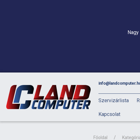
Nagy 
info@landcomputer.h
Szervizárlista
R
Kapcsolat
Főoldal
Kategóri