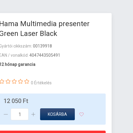
Hama Multimedia presenter
Green Laser Black
Gyártói cikkszám:
00139918
EAN / vonalkód:
4047443505491
12 hónap garancia
0 Értékelés
12 050 Ft
KOSÁRBA