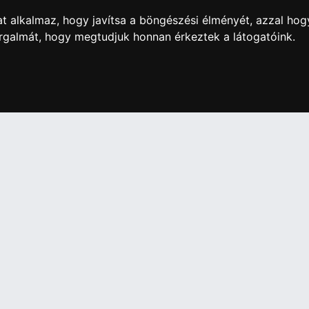
t alkalmaz, hogy javítsa a böngészési élményét, azzal hog
orgalmát, hogy megtudjuk honnan érkeztek a látogatóink.
artós adathordozó termék vásárlásakor köteles a fogyasztó részé
ználja az ingyenes adattörlő kódot adatainak biztonsága érdeké
További információ a Nemzeti Média- és Hírközlési
Hatóság honlapján:
https://nmhh.hu/veglegestorles
IÓK
Elállás a szerződéstől
Szerződési Feltételek
ELÉRHETŐSÉGEINK
si nyilatkozat
+36 1 445 4161
+36 70 626 8400
ásaink
info@landcomputer.hu
információk
1148 Budapest, Nagy Lajos király 