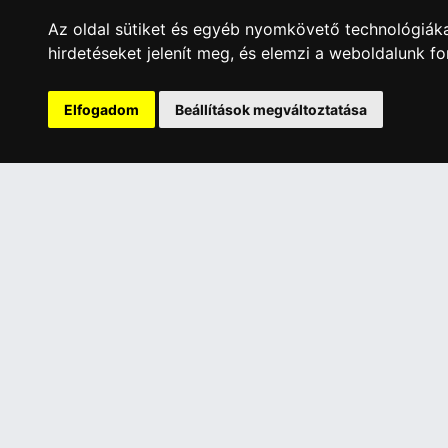
Az oldal sütiket és egyéb nyomkövető technológiáka
hirdetéseket jelenít meg, és elemzi a weboldalunk f
A Kormány döntése alapján a kereskedő t
Elfogadom
Beállítások megváltoztatása
Has
ÜGYFÉLSZOLGÁLAT
INFORMÁC
Elérhetőségek
Általános 
Garanciális Ügyintézés
Adatkezelé
Webszolgáltatás
Rólunk
Üzleteinkben az elektronikus fizetés mód
Szolgáltat
kizárólag átutalással érhető el, bankkártyás
Szállítási 
fizetésre nincs lehetőség.