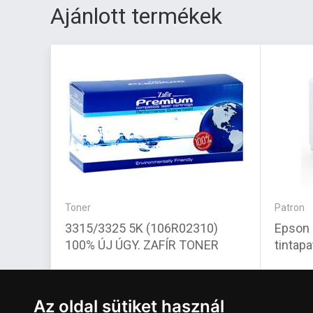
Ajánlott termékek
Toner
Patron
3315/3325 5K (106R02310)
Epson 
100% ÚJ ÚGY. ZAFÍR TONER
tintapa
7 620 Ft
58 88
Az oldal sütiket használ