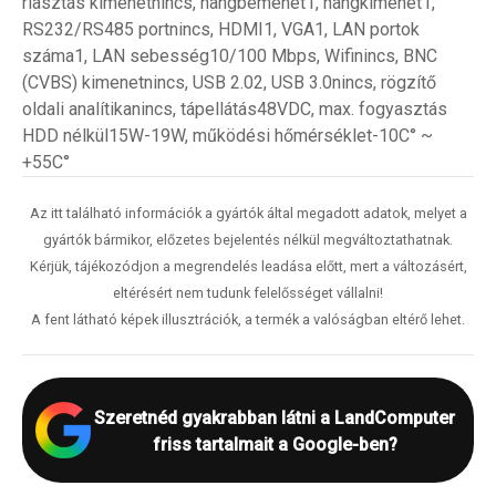
riasztás kimenetnincs, hangbemenet1, hangkimenet1,
RS232/RS485 portnincs, HDMI1, VGA1, LAN portok
száma1, LAN sebesség10/100 Mbps, Wifinincs, BNC
(CVBS) kimenetnincs, USB 2.02, USB 3.0nincs, rögzítő
oldali analítikanincs, tápellátás48VDC, max. fogyasztás
HDD nélkül15W-19W, működési hőmérséklet-10C° ~
+55C°
Az itt található információk a gyártók által megadott adatok, melyet a
gyártók bármikor, előzetes bejelentés nélkül megváltoztathatnak.
Kérjük, tájékozódjon a megrendelés leadása előtt, mert a változásért,
eltérésért nem tudunk felelősséget vállalni!
A fent látható képek illusztrációk, a termék a valóságban eltérő lehet.
Szeretnéd gyakrabban látni a LandComputer
friss tartalmait a Google-ben?