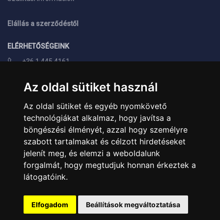
Elállás a szerződéstől
ELÉRHETŐSÉGEINK
+36 1 445 4161
+36 70 626 8400
Az oldal sütiket használ
info@landcomputer.hu
Az oldal sütiket és egyéb nyomkövető
1148 Budapest, Nagy Lajos király útja 24.
technológiákat alkalmaz, hogy javítsa a
Nyitvatartás és kapcsolat
böngészési élményét, azzal hogy személyre
szabott tartalmakat és célzott hirdetéseket
PARTNEREINK
jelenít meg, és elemzi a weboldalunk
forgalmát, hogy megtudjuk honnan érkeztek a
Árukereső.hu
látogatóink.
Elfogadom
Beállítások megváltoztatása