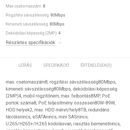
Max csatornaszám:
8
Rögzítési sávszélesség:
80Mbps
Kimeneti sávszélesség:
80Mbps
Dekódolási képesség (2MP):
4
Részletes specifikációk
LEÍRÁS
SPECIFIKÁCIÓ
ÉRTÉKELÉSEK
(0)
max. csatornaszám8, rögzítési sávszélesség80Mbps,
kimeneti sávszélesség80Mbps, dekódolási képesség
(2MP)4, mobil rögzítőnem, max. felbontás8MP, PoE
portok száma8, PoE teljesítmény összesen80W-89W,
HDD helyek2, max. HDD méret/hely8TB, redundáns
tárolásnincs, eSATAnincs, mini SASnincs,
U.265/H265+/H.265 kódolásvan, riasztás bemenetnincs,