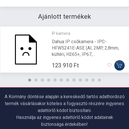
Ajánlott termékek
IP kamera
Dahua IP csőkamera - IPC-
HFW5241E-ASE (AI; 2MP, 2,8mm,
kültéri, H265+, IP67,
IR50m,ICR,WDR,SD,ePoE,I/O)
123 910 Ft
A Kormány döntése alapján a kereskedő tartós adathordozó
termék vásárlásakor köteles a fogyasztó részére ingyenes
adattörlő kódot biztosítani.
Használja az ingyenes adattörlő kódot adatainak
biztonsága érdekében!