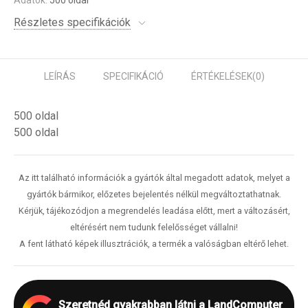
Adatok:
500 oldal
Részletes specifikációk
LEÍRÁS
SPECIFIKÁCIÓ
ÉRTÉKELÉSEK
(0)
500 oldal
500 oldal
Az itt található információk a gyártók által megadott adatok, melyet a
gyártók bármikor, előzetes bejelentés nélkül megváltoztathatnak.
Kérjük, tájékozódjon a megrendelés leadása előtt, mert a változásért,
eltérésért nem tudunk felelősséget vállalni!
A fent látható képek illusztrációk, a termék a valóságban eltérő lehet.
Szeretnéd gyakrabban látni a LandComputer