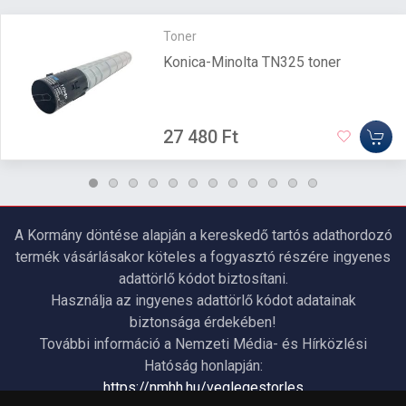
Toner
Konica-Minolta TN325 toner
27 480 Ft
A Kormány döntése alapján a kereskedő tartós adathordozó
termék vásárlásakor köteles a fogyasztó részére ingyenes
adattörlő kódot biztosítani.
Használja az ingyenes adattörlő kódot adatainak
biztonsága érdekében!
További információ a Nemzeti Média- és Hírközlési
Hatóság honlapján:
https://nmhh.hu/veglegestorles