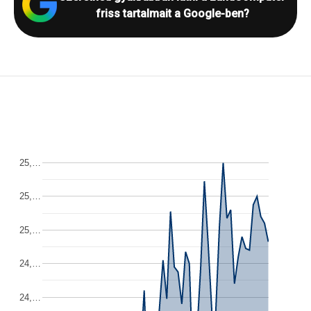
friss tartalmait a Google-ben?
25,…
25,…
25,…
24,…
24,…