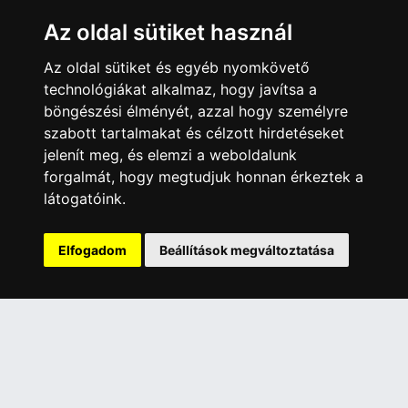
Az oldal sütiket használ
ÜGYFÉLSZOLGÁLAT
Elérhetőségek
Az oldal sütiket és egyéb nyomkövető
technológiákat alkalmaz, hogy javítsa a
Garanciális Ügyintézés
böngészési élményét, azzal hogy személyre
Webszolgáltatás
szabott tartalmakat és célzott hirdetéseket
Üzleteinkben az elektronikus fizetés mód kizárólag átutalással
jelenít meg, és elemzi a weboldalunk
érhető el, bankkártyás fizetésre nincs lehetőség.
forgalmát, hogy megtudjuk honnan érkeztek a
látogatóink.
INFORMÁCIÓK
Általános Szerződési Feltételek
Elfogadom
Beállítások megváltoztatása
Adatkezelési nyilatkozat
Rólunk
Szolgáltatásaink
Szállítási információk
Elállás a szerződéstől