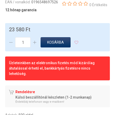
EAN / vonalkód:
0196548697526
0 Értékelés
12 hónap garancia
23 580 Ft
KOSÁRBA
Üzleteinkben az elektronikus fizetés mód kizárólag
átutalással érhető el, bankkártyás fizetésre nincs
lehetőség.
Rendelésre
Külső beszállítónál készleten (1-2 munkanap)
Érdeklődj telefonon vagy e-mailben!