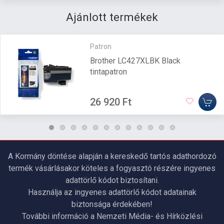
Ajánlott termékek
Patron
Brother LC427XLBK Black
tintapatron
26 920 Ft
A Kormány döntése alapján a kereskedő tartós adathordozó
termék vásárlásakor köteles a fogyasztó részére ingyenes
adattörlő kódot biztosítani.
Használja az ingyenes adattörlő kódot adatainak
biztonsága érdekében!
További információ a Nemzeti Média- és Hírközlési