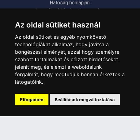
Hatóság honlapján:
https://nmhh.hu/veglegestorles
Az oldal sütiket használ
ÜGYFÉLSZOLGÁLAT
Az oldal sütiket és egyéb nyomkövető
Elérhetőségek
technológiákat alkalmaz, hogy javítsa a
Garanciális Ügyintézés
böngészési élményét, azzal hogy személyre
Webszolgáltatás
szabott tartalmakat és célzott hirdetéseket
Üzleteinkben az elektronikus fizetés mód kizárólag átutalással
jelenít meg, és elemzi a weboldalunk
érhető el, bankkártyás fizetésre nincs lehetőség.
forgalmát, hogy megtudjuk honnan érkeztek a
látogatóink.
INFORMÁCIÓK
Általános Szerződési Feltételek
Elfogadom
Beállítások megváltoztatása
Adatkezelési nyilatkozat
Rólunk
Szolgáltatásaink
Szállítási információk