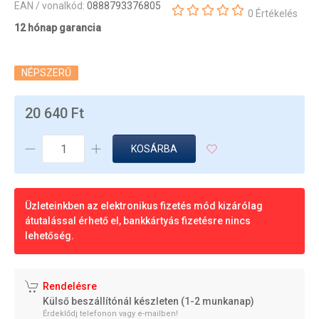
EAN / vonalkód:
0888793376805
0 Értékelés
12 hónap garancia
NÉPSZERŰ
20 640 Ft
KOSÁRBA
Üzleteinkben az elektronikus fizetés mód kizárólag
átutalással érhető el, bankkártyás fizetésre nincs
lehetőség.
Rendelésre
Külső beszállítónál készleten (1-2 munkanap)
Érdeklődj telefonon vagy e-mailben!