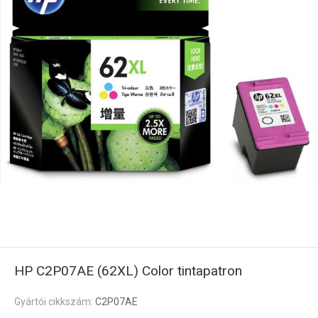
HP C2P07AE (62XL) Color tintapatron
Gyártói cikkszám:
C2P07AE