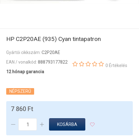
HP C2P20AE (935) Cyan tintapatron
Gyártói cikkszám:
C2P20AE
EAN / vonalkód:
888793177822
0 Értékelés
12 hónap garancia
NÉPSZERŰ
7 860 Ft
KOSÁRBA