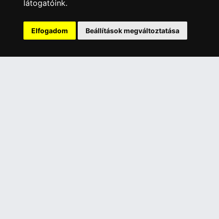
látogatóink.
Adatkezelési nyilatkozat
Rólunk
Elfogadom
Beállítások megváltoztatása
Szolgáltatásaink
Szállítási információk
Elállás a szerződéstől
ELÉRHETŐSÉGEINK
+36 1 445 4161
+36 70 626 8400
info@landcomputer.hu
1148 Budapest, Nagy Lajos király útja 24.
Nyitvatartás és kapcsolat
PARTNEREINK