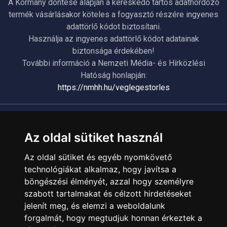
A Kormány döntése alapján a kereskedő tartós adathordozó
termék vásárlásakor köteles a fogyasztó részére ingyenes
adattörlő kódot biztosítani.
Használja az ingyenes adattörlő kódot adatainak
biztonsága érdekében!
További információ a Nemzeti Média- és Hírközlési
Hatóság honlapján:
https://nmhh.hu/veglegestorles
ÜGYFÉLSZOLGÁLAT
Elérhetőségek
Az oldal sütiket használ
Garanciális Ügyintézés
Az oldal sütiket és egyéb nyomkövető
Webszolgáltatás
technológiákat alkalmaz, hogy javítsa a
Üzleteinkben az elektronikus fizetés mód kizárólag átutalással
böngészési élményét, azzal hogy személyre
érhető el, bankkártyás fizetésre nincs lehetőség.
szabott tartalmakat és célzott hirdetéseket
jelenít meg, és elemzi a weboldalunk
INFORMÁCIÓK
forgalmát, hogy megtudjuk honnan érkeztek a
Általános Szerződési Feltételek