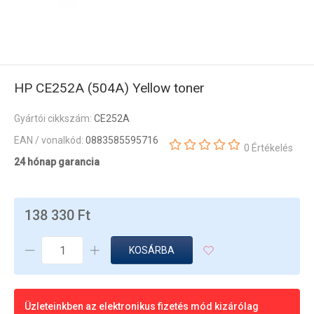
HP CE252A (504A) Yellow toner
Gyártói cikkszám:
CE252A
EAN / vonalkód:
0883585595716
0 Értékelés
24 hónap garancia
138 330 Ft
KOSÁRBA
Üzleteinkben az elektronikus fizetés mód kizárólag