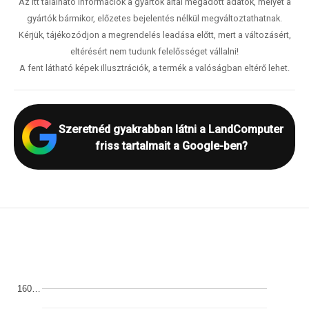
Az itt található információk a gyártók által megadott adatok, melyet a
gyártók bármikor, előzetes bejelentés nélkül megváltoztathatnak.
Kérjük, tájékozódjon a megrendelés leadása előtt, mert a változásért,
eltérésért nem tudunk felelősséget vállalni!
A fent látható képek illusztrációk, a termék a valóságban eltérő lehet.
Szeretnéd gyakrabban látni a LandComputer
friss tartalmait a Google-ben?
160…