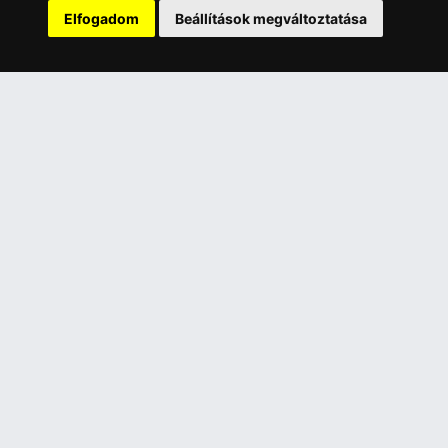
Elfogadom
Beállítások megváltoztatása
Szolgáltatásaink
Szállítási információk
Elállás a szerződéstől
ELÉRHETŐSÉGEINK
+36 1 445 4161
+36 70 626 8400
info@landcomputer.hu
1148 Budapest, Nagy Lajos király útja 24.
Nyitvatartás és kapcsolat
PARTNEREINK
Árukereső.hu