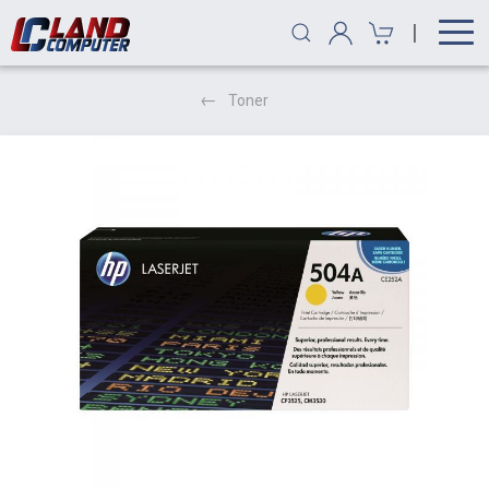
|
Toner