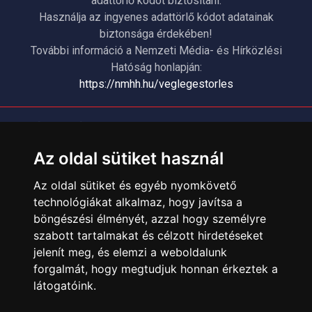
adattörlő kódot biztosítani.
Használja az ingyenes adattörlő kódot adatainak
biztonsága érdekében!
További információ a Nemzeti Média- és Hírközlési
Hatóság honlapján:
https://nmhh.hu/veglegestorles
ÜGYFÉLSZOLGÁLAT
Elérhetőségek
Az oldal sütiket használ
Garanciális Ügyintézés
Az oldal sütiket és egyéb nyomkövető
Webszolgáltatás
technológiákat alkalmaz, hogy javítsa a
Üzleteinkben az elektronikus fizetés mód kizárólag átutalással
böngészési élményét, azzal hogy személyre
érhető el, bankkártyás fizetésre nincs lehetőség.
szabott tartalmakat és célzott hirdetéseket
INFORMÁCIÓK
jelenít meg, és elemzi a weboldalunk
forgalmát, hogy megtudjuk honnan érkeztek a
Általános Szerződési Feltételek
látogatóink.
Adatkezelési nyilatkozat
Rólunk