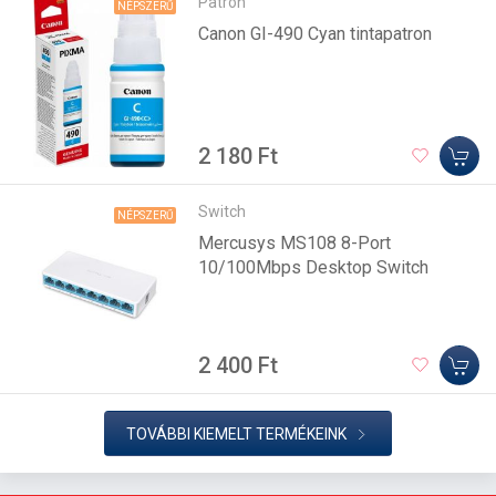
Patron
NÉPSZERŰ
Canon GI-490 Cyan tintapatron
2 180 Ft
Switch
NÉPSZERŰ
Mercusys MS108 8-Port
10/100Mbps Desktop Switch
2 400 Ft
TOVÁBBI KIEMELT TERMÉKEINK