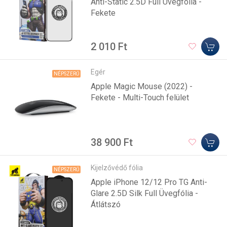
Anti-Static 2.5D Full Üvegfólia -
Fekete
2 010 Ft
Egér
NÉPSZERŰ
Apple Magic Mouse (2022) -
Fekete - Multi-Touch felület
38 900 Ft
Kijelzővédő fólia
NÉPSZERŰ
Apple iPhone 12/12 Pro TG Anti-
Glare 2.5D Silk Full Üvegfólia -
Átlátszó