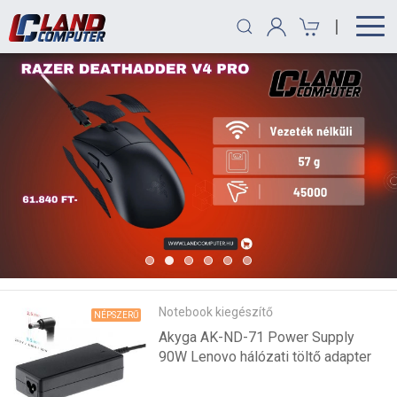
|
Notebook kiegészítő
NÉPSZERŰ
Akyga AK-ND-71 Power Supply
90W Lenovo hálózati töltő adapter