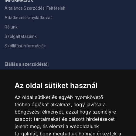
INFORMÁCIÓK
Általános Szerződési Feltételek
Adatkezelési nyilatkozat
Rólunk
Szolgáltatásaink
Szállítási információk
Elállás a szerződéstől
ELÉRHETŐSÉGEINK
Az oldal sütiket használ
+36 1 445 4161
+36 70 626 8400
Az oldal sütiket és egyéb nyomkövető
info@landcomputer.hu
technológiákat alkalmaz, hogy javítsa a
1148 Budapest, Nagy Lajos király útja 24.
Nyitvatartás és kapcsolat
böngészési élményét, azzal hogy személyre
szabott tartalmakat és célzott hirdetéseket
jelenít meg, és elemzi a weboldalunk
PARTNEREINK
forgalmát, hogy megtudjuk honnan érkeztek a