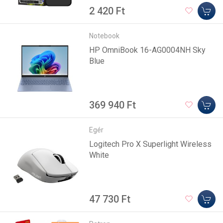
2 420 Ft
Notebook
HP OmniBook 16-AG0004NH Sky
Blue
369 940 Ft
Egér
Logitech Pro X Superlight Wireless
White
47 730 Ft