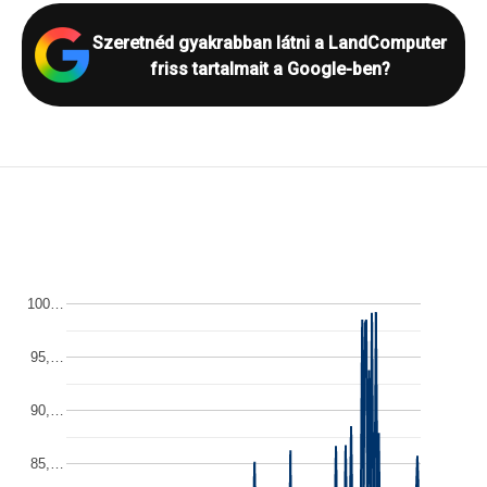
Szeretnéd gyakrabban látni a LandComputer
friss tartalmait a Google-ben?
100…
95,…
90,…
85,…