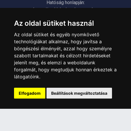
Hatóság honlapján:
https://nmhh.hu/veglegestorles
Az oldal sütiket használ
ÜGYFÉLSZOLGÁLAT
Az oldal sütiket és egyéb nyomkövető
Elérhetőségek
technológiákat alkalmaz, hogy javítsa a
Garanciális Ügyintézés
böngészési élményét, azzal hogy személyre
Webszolgáltatás
szabott tartalmakat és célzott hirdetéseket
Üzleteinkben az elektronikus fizetés mód kizárólag átutalással
jelenít meg, és elemzi a weboldalunk
érhető el, bankkártyás fizetésre nincs lehetőség.
forgalmát, hogy megtudjuk honnan érkeztek a
látogatóink.
INFORMÁCIÓK
Általános Szerződési Feltételek
Elfogadom
Beállítások megváltoztatása
Adatkezelési nyilatkozat
Rólunk
Szolgáltatásaink
Szállítási információk