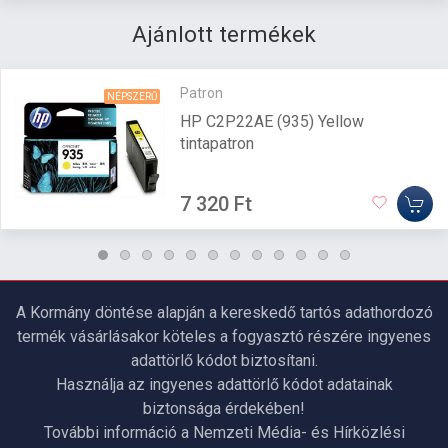
Ajánlott termékek
Patron
NÉPSZERŰ
HP C2P22AE (935) Yellow
tintapatron
7 320 Ft
A Kormány döntése alapján a kereskedő tartós adathordozó
termék vásárlásakor köteles a fogyasztó részére ingyenes
adattörlő kódot biztosítani.
Használja az ingyenes adattörlő kódot adatainak
biztonsága érdekében!
További információ a Nemzeti Média- és Hírközlési