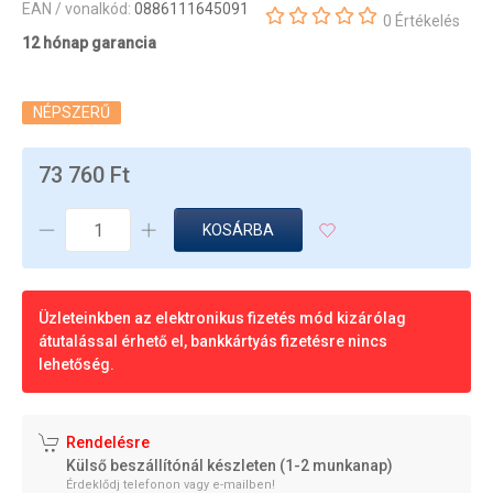
EAN / vonalkód:
0886111645091
0 Értékelés
12 hónap garancia
NÉPSZERŰ
73 760 Ft
KOSÁRBA
Üzleteinkben az elektronikus fizetés mód kizárólag
átutalással érhető el, bankkártyás fizetésre nincs
lehetőség.
Rendelésre
Külső beszállítónál készleten (1-2 munkanap)
Érdeklődj telefonon vagy e-mailben!