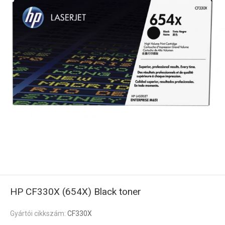
HP CF330X (654X) Black toner
Gyártói cikkszám:
CF330X