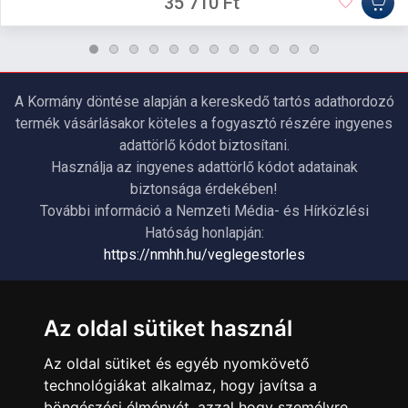
35 710 Ft
A Kormány döntése alapján a kereskedő tartós adathordozó
termék vásárlásakor köteles a fogyasztó részére ingyenes
adattörlő kódot biztosítani.
Használja az ingyenes adattörlő kódot adatainak
biztonsága érdekében!
További információ a Nemzeti Média- és Hírközlési
Hatóság honlapján:
https://nmhh.hu/veglegestorles
ÜGYFÉLSZOLGÁLAT
Az oldal sütiket használ
Elérhetőségek
Az oldal sütiket és egyéb nyomkövető
Garanciális Ügyintézés
technológiákat alkalmaz, hogy javítsa a
Webszolgáltatás
böngészési élményét, azzal hogy személyre