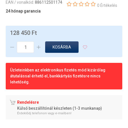
EAN / vonalkód:
886112501174
0 Értékelés
24 hónap garancia
128 450 Ft
KOSÁRBA
Üzleteinkben az elektronikus fizetés mód kizárólag
átutalással érhető el, bankkártyás fizetésre nincs
lehetőség.
Rendelésre
Külső beszállítónál készleten (1-3 munkanap)
Érdeklődj telefonon vagy e-mailben!