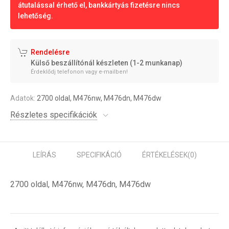
átutalással érhető el, bankkártyás fizetésre nincs
lehetőség.
Rendelésre
Külső beszállítónál készleten (1-2 munkanap)
Érdeklődj telefonon vagy e-mailben!
Adatok:
2700 oldal, M476nw, M476dn, M476dw
Részletes specifikációk
LEÍRÁS
SPECIFIKÁCIÓ
ÉRTÉKELÉSEK
(0)
2700 oldal, M476nw, M476dn, M476dw