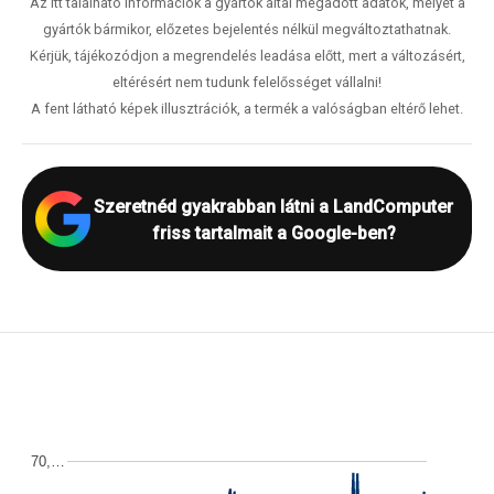
Az itt található információk a gyártók által megadott adatok, melyet a
gyártók bármikor, előzetes bejelentés nélkül megváltoztathatnak.
Kérjük, tájékozódjon a megrendelés leadása előtt, mert a változásért,
eltérésért nem tudunk felelősséget vállalni!
A fent látható képek illusztrációk, a termék a valóságban eltérő lehet.
Szeretnéd gyakrabban látni a LandComputer
friss tartalmait a Google-ben?
70,…