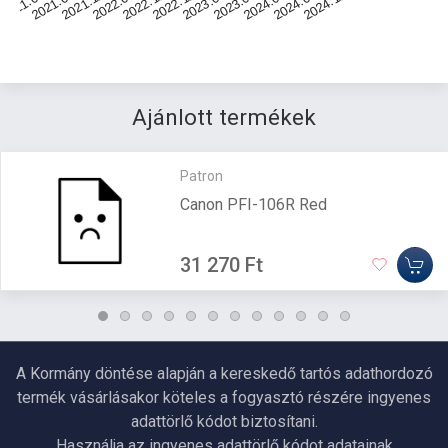
Ajánlott termékek
Patron
Canon PFI-106R Red
31 270 Ft
A Kormány döntése alapján a kereskedő tartós adathordozó
termék vásárlásakor köteles a fogyasztó részére ingyenes
adattörlő kódot biztosítani.
Használja az ingyenes adattörlő kódot adatainak