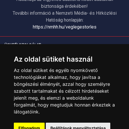
biztonsága érdekében!
További információ a Nemzeti Média- és Hírközlési
Hatóság honlapján:
https://nmhh.hu/veglegestorles
ÜGYFÉLSZOLGÁLAT
Elérhetőségek
Az oldal sütiket használ
Garanciális Ügyintézés
Az oldal sütiket és egyéb nyomkövető
Webszolgáltatás
technológiákat alkalmaz, hogy javítsa a
Üzleteinkben az elektronikus fizetés mód kizárólag átutalással
böngészési élményét, azzal hogy személyre
érhető el, bankkártyás fizetésre nincs lehetőség.
szabott tartalmakat és célzott hirdetéseket
INFORMÁCIÓK
jelenít meg, és elemzi a weboldalunk
Általános Szerződési Feltételek
forgalmát, hogy megtudjuk honnan érkeztek a
látogatóink.
Adatkezelési nyilatkozat
Rólunk
Elfogadom
Beállítások megváltoztatása