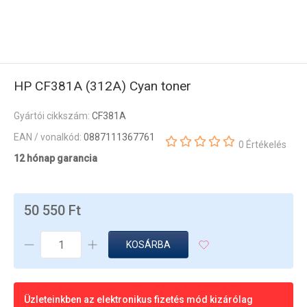
HP CF381A (312A) Cyan toner
Gyártói cikkszám:
CF381A
EAN / vonalkód:
0887111367761
0 Értékelés
12 hónap garancia
50 550 Ft
KOSÁRBA
Üzleteinkben az elektronikus fizetés mód kizárólag