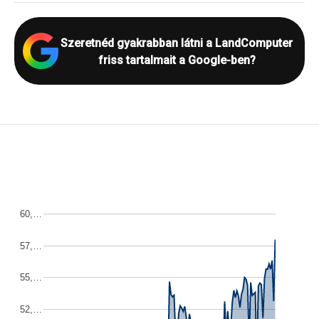
Szeretnéd gyakrabban látni a LandComputer
friss tartalmait a Google-ben?
60,…
57,…
55,…
52,…