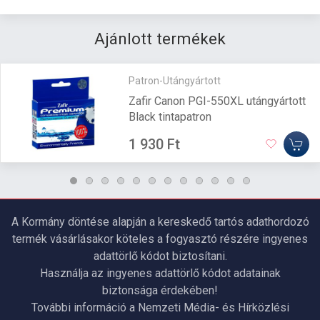
Ajánlott termékek
Patron-Utángyártott
Zafir Canon PGI-550XL utángyártott
Black tintapatron
1 930 Ft
A Kormány döntése alapján a kereskedő tartós adathordozó
termék vásárlásakor köteles a fogyasztó részére ingyenes
adattörlő kódot biztosítani.
Használja az ingyenes adattörlő kódot adatainak
biztonsága érdekében!
További információ a Nemzeti Média- és Hírközlési