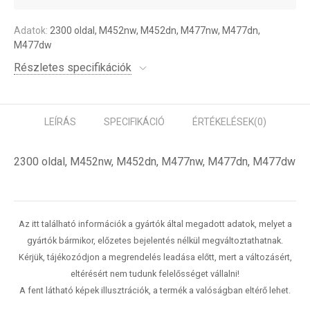
Adatok:
2300 oldal, M452nw, M452dn, M477nw, M477dn,
M477dw
Részletes specifikációk
LEÍRÁS
SPECIFIKÁCIÓ
ÉRTÉKELÉSEK
(0)
2300 oldal, M452nw, M452dn, M477nw, M477dn, M477dw
Az itt található információk a gyártók által megadott adatok, melyet a
gyártók bármikor, előzetes bejelentés nélkül megváltoztathatnak.
Kérjük, tájékozódjon a megrendelés leadása előtt, mert a változásért,
eltérésért nem tudunk felelősséget vállalni!
A fent látható képek illusztrációk, a termék a valóságban eltérő lehet.