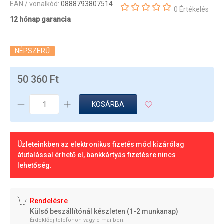
EAN / vonalkód:
0888793807514
0 Értékelés
12 hónap garancia
NÉPSZERŰ
50 360 Ft
KOSÁRBA
Üzleteinkben az elektronikus fizetés mód kizárólag
átutalással érhető el, bankkártyás fizetésre nincs
lehetőség.
Rendelésre
Külső beszállítónál készleten (1-2 munkanap)
Érdeklődj telefonon vagy e-mailben!