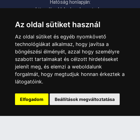
Hatóság honlapján:
https://nmhh.hu/veglegestorles
Az oldal sütiket használ
ÜGYFÉLSZOLGÁLAT
Az oldal sütiket és egyéb nyomkövető
Elérhetőségek
technológiákat alkalmaz, hogy javítsa a
Garanciális Ügyintézés
böngészési élményét, azzal hogy személyre
Webszolgáltatás
szabott tartalmakat és célzott hirdetéseket
Üzleteinkben az elektronikus fizetés mód kizárólag átutalással
jelenít meg, és elemzi a weboldalunk
érhető el, bankkártyás fizetésre nincs lehetőség.
forgalmát, hogy megtudjuk honnan érkeztek a
látogatóink.
INFORMÁCIÓK
Általános Szerződési Feltételek
Elfogadom
Beállítások megváltoztatása
Adatkezelési nyilatkozat
Rólunk
Szolgáltatásaink
Szállítási információk