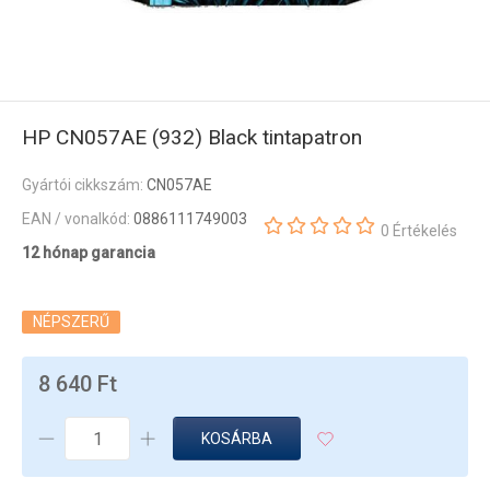
HP CN057AE (932) Black tintapatron
Gyártói cikkszám:
CN057AE
EAN / vonalkód:
0886111749003
0 Értékelés
12 hónap garancia
NÉPSZERŰ
8 640 Ft
KOSÁRBA