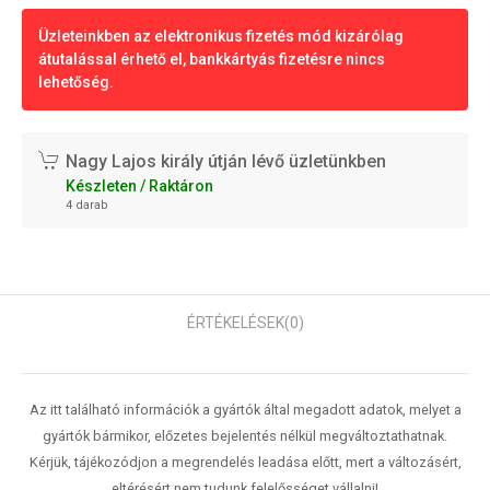
Üzleteinkben az elektronikus fizetés mód kizárólag
átutalással érhető el, bankkártyás fizetésre nincs
lehetőség.
Nagy Lajos király útján lévő üzletünkben
Készleten / Raktáron
4 darab
ÉRTÉKELÉSEK
(0)
Az itt található információk a gyártók által megadott adatok, melyet a
gyártók bármikor, előzetes bejelentés nélkül megváltoztathatnak.
Kérjük, tájékozódjon a megrendelés leadása előtt, mert a változásért,
eltérésért nem tudunk felelősséget vállalni!