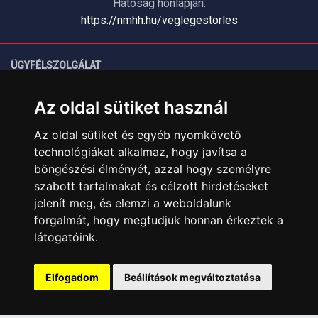
Hatóság honlapján:
https://nmhh.hu/veglegestorles
ÜGYFÉLSZOLGÁLAT
Elérhetőségek
Az oldal sütiket használ
Garanciális Ügyintézés
Webszolgáltatás
Az oldal sütiket és egyéb nyomkövető
Üzleteinkben az elektronikus fizetés mód kizárólag átutalással
technológiákat alkalmaz, hogy javítsa a
érhető el, bankkártyás fizetésre nincs lehetőség.
böngészési élményét, azzal hogy személyre
szabott tartalmakat és célzott hirdetéseket
INFORMÁCIÓK
jelenít meg, és elemzi a weboldalunk
Általános Szerződési Feltételek
forgalmát, hogy megtudjuk honnan érkeztek a
Adatkezelési nyilatkozat
látogatóink.
Rólunk
Szolgáltatásaink
Elfogadom
Beállítások megváltoztatása
Szállítási információk