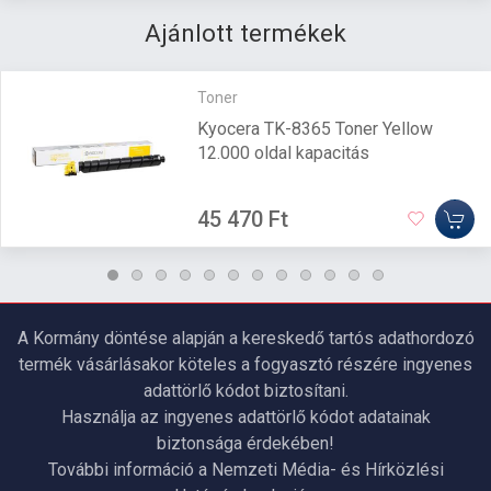
Ajánlott termékek
Toner
Kyocera TK-8365 Toner Yellow
12.000 oldal kapacitás
45 470 Ft
A Kormány döntése alapján a kereskedő tartós adathordozó
termék vásárlásakor köteles a fogyasztó részére ingyenes
adattörlő kódot biztosítani.
Használja az ingyenes adattörlő kódot adatainak
biztonsága érdekében!
További információ a Nemzeti Média- és Hírközlési