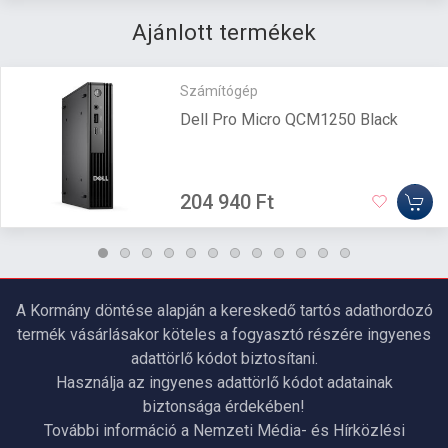
Ajánlott termékek
Számítógép
Dell Pro Micro QCM1250 Black
204 940 Ft
A Kormány döntése alapján a kereskedő tartós adathordozó
termék vásárlásakor köteles a fogyasztó részére ingyenes
adattörlő kódot biztosítani.
Használja az ingyenes adattörlő kódot adatainak
biztonsága érdekében!
További információ a Nemzeti Média- és Hírközlési