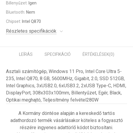
Billenyűzet:
Igen
Bluetooth:
Nem
Chipset:
Intel Q870
Részletes specifikációk
LEÍRÁS
SPECIFIKÁCIÓ
ÉRTÉKELÉSEK
(0)
Asztali számítógép, Windows 11 Pro, Intel Core Ultra 5-
235, Intel Q870, 8 GB, 5600MHz, Gigabit, 2.0, SSD 512GB,
Intel Graphics, 3xUSB2.0, 6xUSB3.2, 2xUSB Type-C, HDMI,
DisplayPort, 308x303x100mm, Billentyűzet, Egér, Black,
Optikai meghajtó, Teljesítmény felvétel280W
A Kormány döntése alapján a kereskedő tartós
adathordozó termék vásárlásakor köteles a fogyasztó
részére ingyenes adattörlő kódot biztosítani.