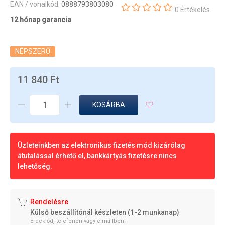
EAN / vonalkód:
0888793803080
0 Értékelés
12 hónap garancia
NÉPSZERŰ
11 840 Ft
KOSÁRBA
Üzleteinkben az elektronikus fizetés mód kizárólag
átutalással érhető el, bankkártyás fizetésre nincs
lehetőség.
Rendelésre
Külső beszállítónál készleten (1-2 munkanap)
Érdeklődj telefonon vagy e-mailben!