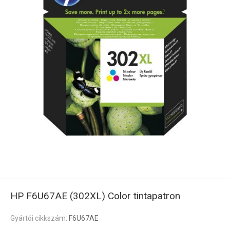
HP F6U67AE (302XL) Color tintapatron
Gyártói cikkszám:
F6U67AE