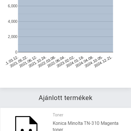
6,000
4,000
2,000
0
2021.06.12.
2022.06.04.
2024.04.09.
2021.05.22.
2022.03.08.
2024.01.18.
2021.03.12.
2024.12.21.
2021.10.24.
2023.02.02.
2024.10.05.
Ajánlott termékek
Toner
Konica Minolta TN-310 Magenta
toner