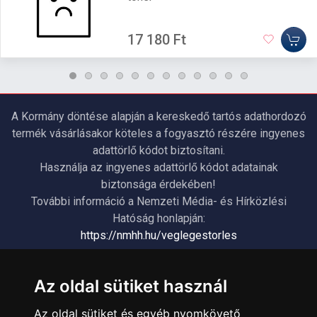
17 180 Ft
A Kormány döntése alapján a kereskedő tartós adathordozó
termék vásárlásakor köteles a fogyasztó részére ingyenes
adattörlő kódot biztosítani.
Használja az ingyenes adattörlő kódot adatainak
biztonsága érdekében!
További információ a Nemzeti Média- és Hírközlési
Hatóság honlapján:
https://nmhh.hu/veglegestorles
ÜGYFÉLSZOLGÁLAT
Az oldal sütiket használ
Elérhetőségek
Az oldal sütiket és egyéb nyomkövető