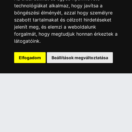
Garanciális Ügyintézés
technológiákat alkalmaz, hogy javítsa a
Webszolgáltatás
böngészési élményét, azzal hogy személyre
Üzleteinkben az elektronikus fizetés mód kizárólag átutalással
szabott tartalmakat és célzott hirdetéseket
érhető el, bankkártyás fizetésre nincs lehetőség.
jelenít meg, és elemzi a weboldalunk
forgalmát, hogy megtudjuk honnan érkeztek a
INFORMÁCIÓK
látogatóink.
Általános Szerződési Feltételek
Adatkezelési nyilatkozat
Elfogadom
Beállítások megváltoztatása
Rólunk
Szolgáltatásaink
Szállítási információk
Elállás a szerződéstől
ELÉRHETŐSÉGEINK
+36 1 445 4161
+36 70 626 8400