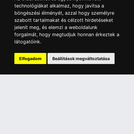
Garanciális Ügyintézés
technológiákat alkalmaz, hogy javítsa a
Webszolgáltatás
böngészési élményét, azzal hogy személyre
Üzleteinkben az elektronikus fizetés mód kizárólag átutalással
szabott tartalmakat és célzott hirdetéseket
érhető el, bankkártyás fizetésre nincs lehetőség.
jelenít meg, és elemzi a weboldalunk
forgalmát, hogy megtudjuk honnan érkeztek a
INFORMÁCIÓK
látogatóink.
Általános Szerződési Feltételek
Adatkezelési nyilatkozat
Elfogadom
Beállítások megváltoztatása
Rólunk
Szolgáltatásaink
Szállítási információk
Elállás a szerződéstől
ELÉRHETŐSÉGEINK
+36 1 445 4161
+36 70 626 8400