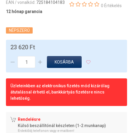
EAN / vonalkód:
725184104183
0 Értékelés
12 hónap garancia
NÉPSZERŰ
23 620 Ft
KOSÁRBA
Üzleteinkben az elektronikus fizetés mód kizárólag
átutalással érhető el, bankkártyás fizetésre nincs
lehetőség.
Rendelésre
Külső beszállítónál készleten (1-2 munkanap)
Érdeklődj telefonon vagy e-mailben!