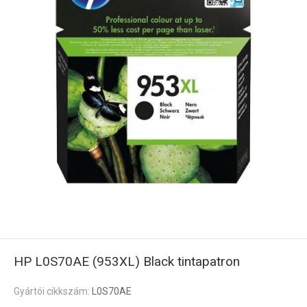
HP L0S70AE (953XL) Black tintapatron
Gyártói cikkszám:
L0S70AE