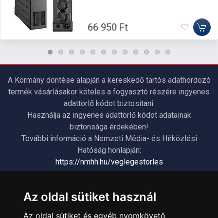
66 950 Ft
A Kormány döntése alapján a kereskedő tartós adathordozó
termék vásárlásakor köteles a fogyasztó részére ingyenes
adattörlő kódot biztosítani.
Használja az ingyenes adattörlő kódot adatainak
biztonsága érdekében!
További információ a Nemzeti Média- és Hírközlési
Hatóság honlapján:
https://nmhh.hu/veglegestorles
ÜGYFÉLSZOLGÁLAT
Az oldal sütiket használ
Elérhetőségek
Az oldal sütiket és egyéb nyomkövető