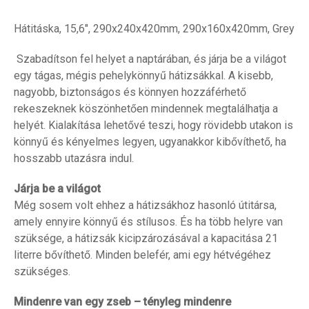
Hátitáska, 15,6", 290x240x420mm, 290x160x420mm, Grey
Szabadítson fel helyet a naptárában, és járja be a világot
egy tágas, mégis pehelykönnyű hátizsákkal. A kisebb,
nagyobb, biztonságos és könnyen hozzáférhető
rekeszeknek köszönhetően mindennek megtalálhatja a
helyét. Kialakítása lehetővé teszi, hogy rövidebb utakon is
könnyű és kényelmes legyen, ugyanakkor kibővíthető, ha
hosszabb utazásra indul.
Járja be a világot
Még sosem volt ehhez a hátizsákhoz hasonló útitársa,
amely ennyire könnyű és stílusos. És ha több helyre van
szüksége, a hátizsák kicipzározásával a kapacitása 21
literre bővíthető. Minden belefér, ami egy hétvégéhez
szükséges.
Mindenre van egy zseb – tényleg mindenre