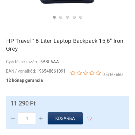
HP Travel 18 Liter Laptop Backpack 15,6" Iron
Grey
Gyártói cikkszám:
6B8U6AA
EAN / vonalkód:
196548661091
0 Értékelés
12 hónap garancia
11 290 Ft
KOSÁRBA