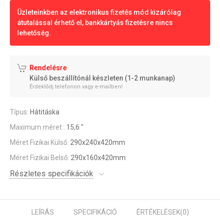
Üzleteinkben az elektronikus fizetés mód kizárólag
átutalással érhető el, bankkártyás fizetésre nincs
lehetőség.
Rendelésre
Külső beszállítónál készleten (1-2 munkanap)
Érdeklődj telefonon vagy e-mailben!
Típus:
Hátitáska
Maximum méret :
15,6 "
Méret Fizikai Külső:
290x240x420mm
Méret Fizikai Belső:
290x160x420mm
Részletes specifikációk
LEÍRÁS
SPECIFIKÁCIÓ
ÉRTÉKELÉSEK
(0)