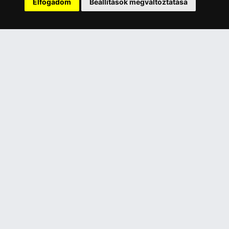
Elfogadom
Beállítások megváltoztatása
Üzleteinkben az elektronikus fizetés mód kizárólag átutalással
érhető el, bankkártyás fizetésre nincs lehetőség.
INFORMÁCIÓK
Általános Szerződési Feltételek
Adatkezelési nyilatkozat
Rólunk
Szolgáltatásaink
Szállítási információk
Elállás a szerződéstől
ELÉRHETŐSÉGEINK
+36 1 445 4161
+36 70 626 8400
info@landcomputer.hu
1148 Budapest, Nagy Lajos király útja 24.