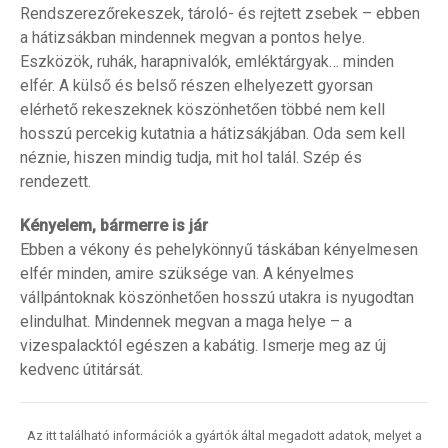
Rendszerezőrekeszek, tároló- és rejtett zsebek – ebben
a hátizsákban mindennek megvan a pontos helye.
Eszközök, ruhák, harapnivalók, emléktárgyak… minden
elfér. A külső és belső részen elhelyezett gyorsan
elérhető rekeszeknek köszönhetően többé nem kell
hosszú percekig kutatnia a hátizsákjában. Oda sem kell
néznie, hiszen mindig tudja, mit hol talál. Szép és
rendezett.
Kényelem, bármerre is jár
Ebben a vékony és pehelykönnyű táskában kényelmesen
elfér minden, amire szüksége van. A kényelmes
vállpántoknak köszönhetően hosszú utakra is nyugodtan
elindulhat. Mindennek megvan a maga helye – a
vizespalacktól egészen a kabátig. Ismerje meg az új
kedvenc útitársát.
Az itt található információk a gyártók által megadott adatok, melyet a