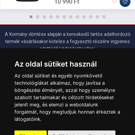
10 990 Ft
A Kormány döntése alapján a kereskedő tartós adathordozó
termék vásárlásakor köteles a fogyasztó részére ingyenes
adattörlő kódot biztosítani.
Használja az ingyenes adattörlő kódot adatainak
Az oldal sütiket használ
biztonsága érdekében!
További információ a Nemzeti Média- és Hírközlési
Az oldal sütiket és egyéb nyomkövető
Hatóság honlapján:
technológiákat alkalmaz, hogy javítsa a
https://nmhh.hu/veglegestorles
böngészési élményét, azzal hogy személyre
szabott tartalmakat és célzott hirdetéseket
ÜGYFÉLSZOLGÁLAT
jelenít meg, és elemzi a weboldalunk
forgalmát, hogy megtudjuk honnan érkeztek a
Elérhetőségek
látogatóink.
Garanciális Ügyintézés
Webszolgáltatás