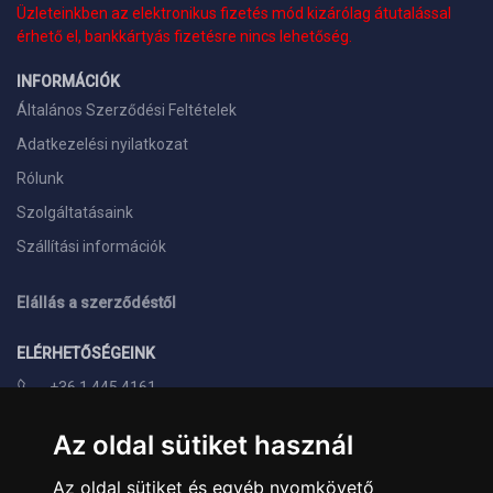
Üzleteinkben az elektronikus fizetés mód kizárólag átutalással
érhető el, bankkártyás fizetésre nincs lehetőség.
INFORMÁCIÓK
Általános Szerződési Feltételek
Adatkezelési nyilatkozat
Rólunk
Szolgáltatásaink
Szállítási információk
Elállás a szerződéstől
ELÉRHETŐSÉGEINK
+36 1 445 4161
+36 70 626 8400
Az oldal sütiket használ
info@landcomputer.hu
Az oldal sütiket és egyéb nyomkövető
1148 Budapest, Nagy Lajos király útja 24.