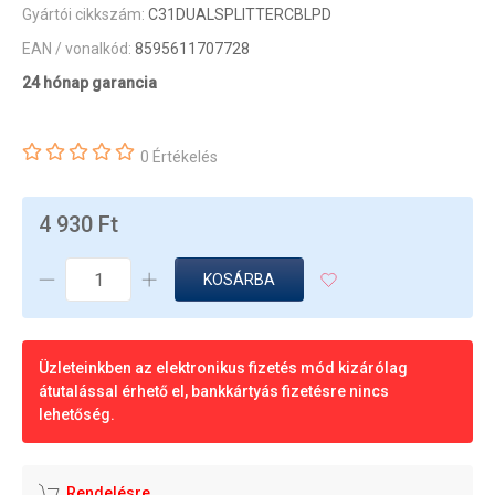
Gyártói cikkszám:
C31DUALSPLITTERCBLPD
EAN / vonalkód:
8595611707728
24 hónap garancia
0 Értékelés
4 930 Ft
KOSÁRBA
Üzleteinkben az elektronikus fizetés mód kizárólag
átutalással érhető el, bankkártyás fizetésre nincs
lehetőség.
Rendelésre