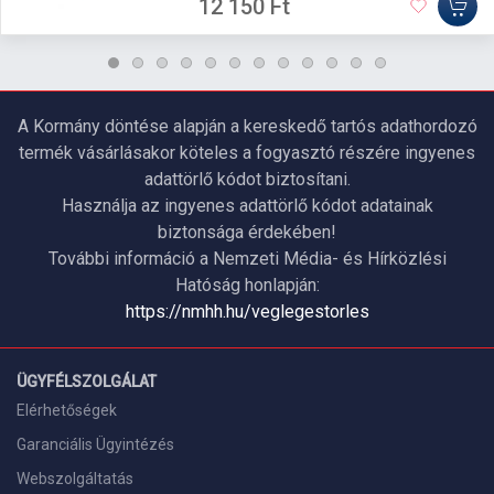
12 150 Ft
A Kormány döntése alapján a kereskedő tartós adathordozó
termék vásárlásakor köteles a fogyasztó részére ingyenes
adattörlő kódot biztosítani.
Használja az ingyenes adattörlő kódot adatainak
biztonsága érdekében!
További információ a Nemzeti Média- és Hírközlési
Hatóság honlapján:
https://nmhh.hu/veglegestorles
ÜGYFÉLSZOLGÁLAT
Elérhetőségek
Garanciális Ügyintézés
Webszolgáltatás