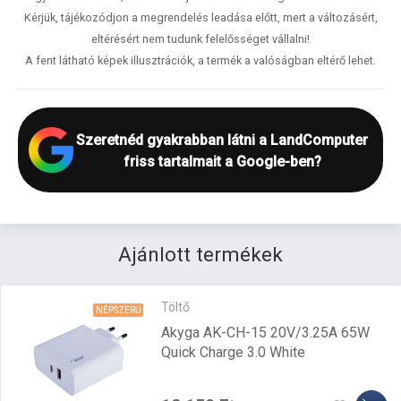
Kérjük, tájékozódjon a megrendelés leadása előtt, mert a változásért,
eltérésért nem tudunk felelősséget vállalni!
A fent látható képek illusztrációk, a termék a valóságban eltérő lehet.
Szeretnéd gyakrabban látni a LandComputer
friss tartalmait a Google-ben?
Ajánlott termékek
Töltő
NÉPSZERŰ
Akyga AK-CH-15 20V/3.25A 65W
Quick Charge 3.0 White