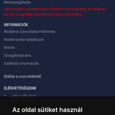
Webszolgáltatás
Üzleteinkben az elektronikus fizetés mód kizárólag átutalással
érhető el, bankkártyás fizetésre nincs lehetőség.
INFORMÁCIÓK
Általános Szerződési Feltételek
Adatkezelési nyilatkozat
Rólunk
Szolgáltatásaink
Szállítási információk
Elállás a szerződéstől
ELÉRHETŐSÉGEINK
+36 1 445 4161
+36 70 626 8400
Az oldal sütiket használ
info@landcomputer.hu