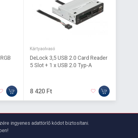
Kártyaolvasó
Egér
 RGB
DeLock 3,5 USB 2.0 Card Reader
ATK Bl
5 Slot + 1 x USB 2.0 Typ-A
Gamin
8 420 Ft
34 68
re ingyenes adattörlő kódot biztosítani.
ben!