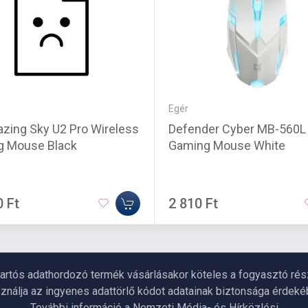
Egér
azing Sky U2 Pro Wireless
Defender Cyber MB-560L
g Mouse Black
Gaming Mouse White
0 Ft
2 810 Ft
artós adathordozó termék vásárlásakor köteles a fogyasztó részé
ználja az ingyenes adattörlő kódot adatainak biztonsága érdeké
További információ a Nemzeti Média- és Hírközlési