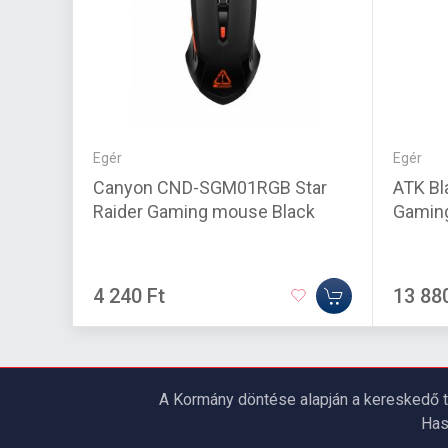
Egér
Egér
Canyon CND-SGM01RGB Star
ATK Bl
Raider Gaming mouse Black
Gamin
4 240 Ft
13 88
A Kormány döntése alapján a kereskedő t
Has