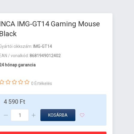
INCA IMG-GT14 Gaming Mouse
Black
Gyártói cikkszám:
IMG-GT14
EAN / vonalkód:
8681949012402
24 hónap garancia
0 Értékelés
4 590 Ft
KOSÁRBA