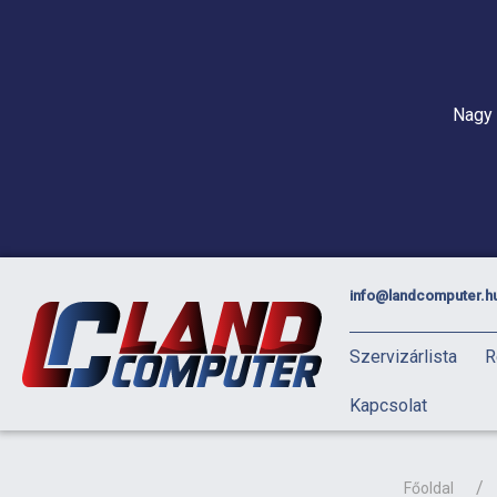
Nagy 
info@landcomputer.h
Szervizárlista
R
Kapcsolat
Főoldal