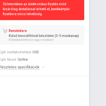
Üzleteinkben az elektronikus fizetés mód
kizárólag átutalással érhető el, bankkártyás
fizetésre nincs lehetőség.
Rendelésre
Külső beszállítónál készleten (3-5 munkanap)
Érdeklődj telefonon vagy e-mailben!
Egér csatlakoztatása:
USB
Egér típusa:
Optikai
Részletes specifikációk