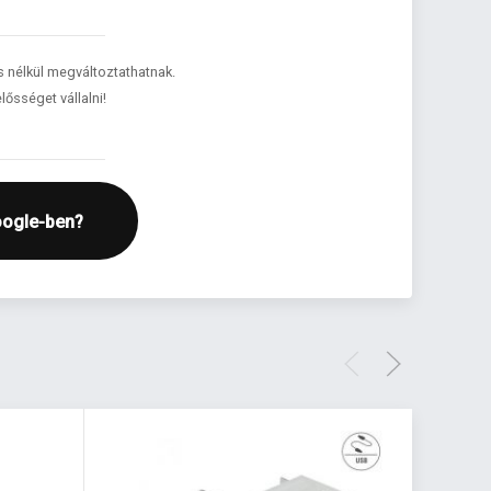
és nélkül megváltoztathatnak.
lősséget vállalni!
oogle-ben?