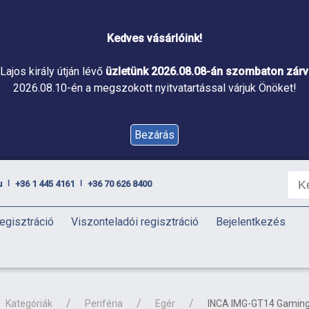
Kedves vásárlóink!
Lajos király útján lévő
üzletünk 2026.08.08-án szombaton zárva
2026.08.10-én a megszokott nyitvatartással várjuk Önöket!
Bezárás
u
+36 1 445 4161
+36 70 626 8400
|
|
egisztráció
Viszonteladói regisztráció
Bejelentkezés
Kategóriák
Periféria
Egér
INCA IMG-GT14 Gaming