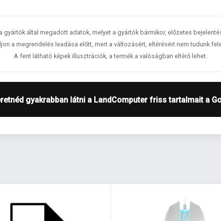
 a gyártók által megadott adatok, melyet a gyártók bármikor, előzetes bejelent
jon a megrendelés leadása előtt, mert a változásért, eltérésért nem tudunk fele
A fent látható képek illusztrációk, a termék a valóságban eltérő lehet.
retnéd gyakrabban látni a LandComputer friss tartalmait a G