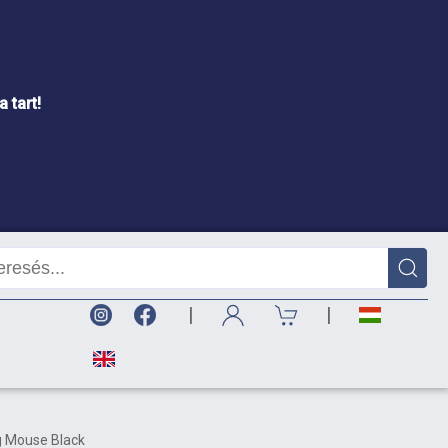
 tart!
|
|
 Mouse Black