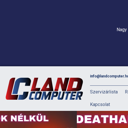
Nagy 
info@landcomputer.h
Szervizárlista
R
Kapcsolat