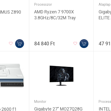
Processzor
Alaplap
AMD Ryzen 7 9700X
Gigab
IMUS Z890
3.8GHz/8C/32M Tray
ELITE
84 840 Ft
47 91
Monitor
Process
Gigabyte 27" MO27Q28G
INTEL
 2600 f1