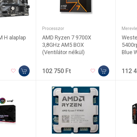
Processzor
Merevl
AMD Ryzen 7 9700X
Wester
 H alaplap
3,8GHz AM5 BOX
5400r
(Ventilátor nélkül)
Blue 
102 750 Ft
112 4