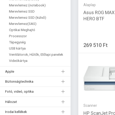
Alaplap
Merevlemez (notebook)
Merevlemez SSD
Asus ROG MAX
Merevlemez SSD (külső)
HERO BTF
Merevlemez(SAS)
Optikai Meghajtó
Processzor
Tápegység
269 510 Ft
USB kártya
Ventilátorok, Hűtők, Előlapi panelek
Videókártya
Apple
Biztonságtechnika
Fotó, videó, optika
Hálozat
Scanner
Irodai kellékek
HP ScanJet Pro