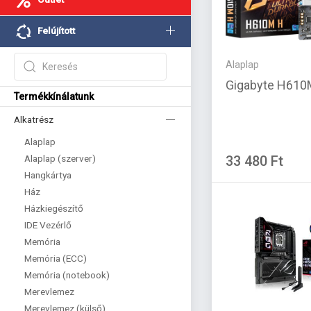
Felújított
Alaplap
Gigabyte H610M
Termékkínálatunk
Alkatrész
Alaplap
Alaplap (szerver)
33 480 Ft
Hangkártya
Ház
Házkiegészítő
IDE Vezérlő
Memória
Memória (ECC)
Memória (notebook)
Merevlemez
Merevlemez (külső)