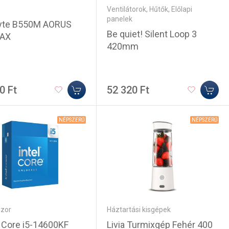
Ventilátorok, Hűtők, Előlapi
panelek
yte B550M AORUS
Be quiet! Silent Loop 3
 AX
420mm
0 Ft
52 320 Ft
NÉPSZERŰ
NÉPSZERŰ
zor
Háztartási kisgépek
 Core i5-14600KF
Livia Turmixgép Fehér 400