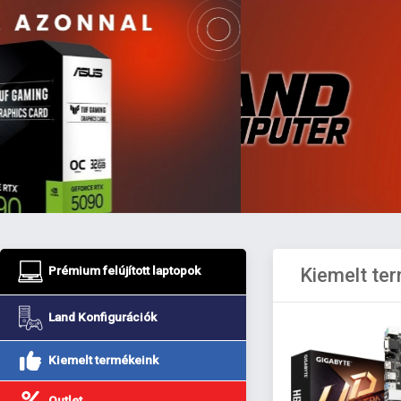
Prémium felújított laptopok
Kiemelt te
Land Konfigurációk
Kiemelt termékeink
Outlet