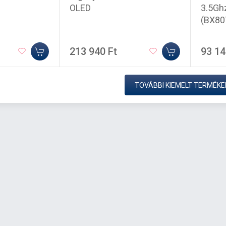
OLED
3.5Gh
(BX80
213 940 Ft
93 14
TOVÁBBI KIEMELT TERMÉKE