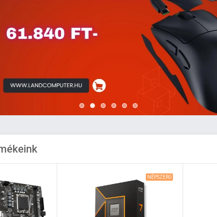
rmékeink
NÉPSZERŰ