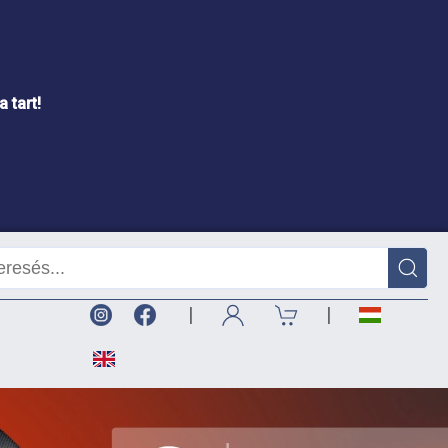
 tart!
|
|