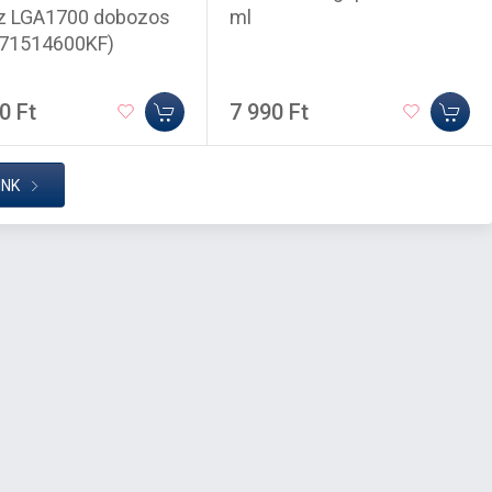
z LGA1700 dobozos
ml
71514600KF)
0 Ft
7 990 Ft
INK