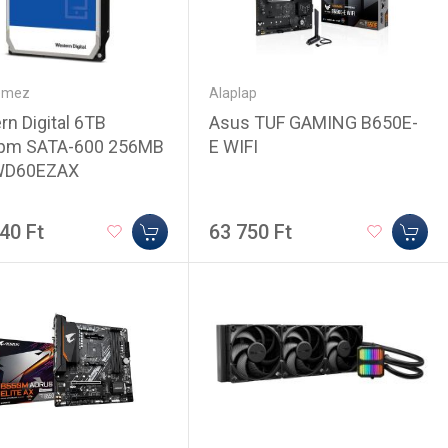
emez
Alaplap
n Digital 6TB
Asus TUF GAMING B650E-
pm SATA-600 256MB
E WIFI
WD60EZAX
40 Ft
63 750 Ft