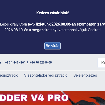
Kedves vásárlóink!
Lajos király útján lévő
üzletünk 2026.08.08-án szombaton zárva
2026.08.10-én a megszokott nyitvatartással várjuk Önöket!
Bezárás
u
+36 1 445 4161
+36 70 626 8400
|
|
egisztráció
Viszonteladói regisztráció
Bejelentkezés