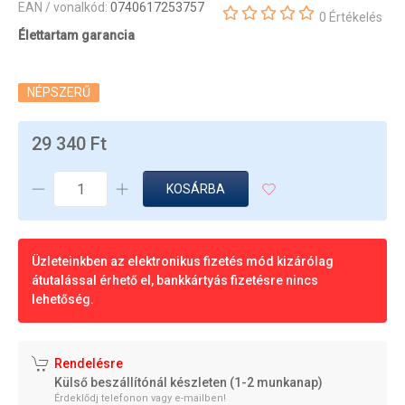
EAN / vonalkód:
0740617253757
0 Értékelés
Élettartam garancia
NÉPSZERŰ
29 340 Ft
KOSÁRBA
Üzleteinkben az elektronikus fizetés mód kizárólag
átutalással érhető el, bankkártyás fizetésre nincs
lehetőség.
Rendelésre
Külső beszállítónál készleten (1-2 munkanap)
Érdeklődj telefonon vagy e-mailben!