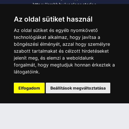
https://nmhh.hu/veglegestorles
Az oldal sütiket használ
ÜGYFÉLSZOLGÁLAT
Az oldal sütiket és egyéb nyomkövető
Elérhetőségek
technológiákat alkalmaz, hogy javítsa a
Garanciális Ügyintézés
böngészési élményét, azzal hogy személyre
Webszolgáltatás
szabott tartalmakat és célzott hirdetéseket
Üzleteinkben az elektronikus fizetés mód kizárólag átutalással
jelenít meg, és elemzi a weboldalunk
érhető el, bankkártyás fizetésre nincs lehetőség.
forgalmát, hogy megtudjuk honnan érkeztek a
látogatóink.
INFORMÁCIÓK
Általános Szerződési Feltételek
Elfogadom
Beállítások megváltoztatása
Adatkezelési nyilatkozat
Rólunk
Szolgáltatásaink
Szállítási információk