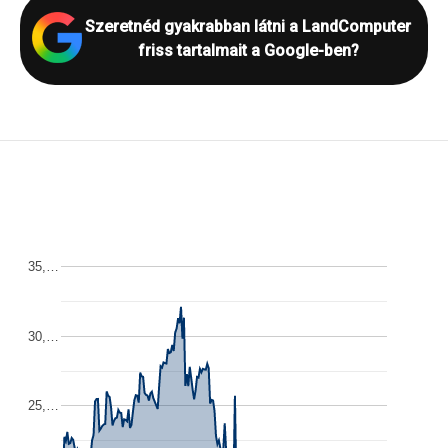
Szeretnéd gyakrabban látni a LandComputer
friss tartalmait a Google-ben?
35,…
30,…
25,…