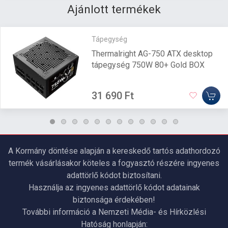
Ajánlott termékek
Tápegység
Thermalright AG-750 ATX desktop
tápegység 750W 80+ Gold BOX
31 690 Ft
A Kormány döntése alapján a kereskedő tartós adathordozó
termék vásárlásakor köteles a fogyasztó részére ingyenes
adattörlő kódot biztosítani.
Használja az ingyenes adattörlő kódot adatainak
biztonsága érdekében!
További információ a Nemzeti Média- és Hírközlési
Hatóság honlapján: