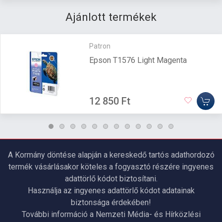
Ajánlott termékek
Patron
Epson T1576 Light Magenta
12 850 Ft
A Kormány döntése alapján a kereskedő tartós adathordozó
termék vásárlásakor köteles a fogyasztó részére ingyenes
adattörlő kódot biztosítani.
Használja az ingyenes adattörlő kódot adatainak
biztonsága érdekében!
További információ a Nemzeti Média- és Hírközlési