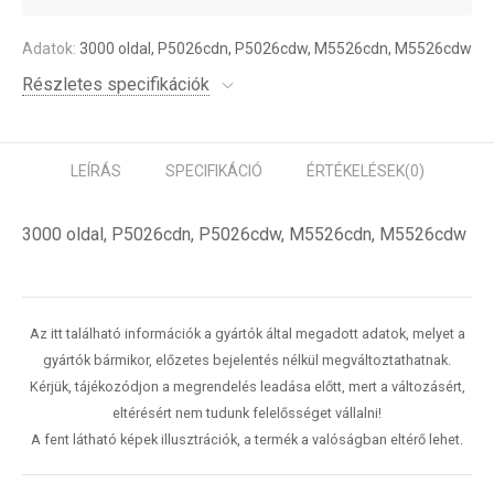
Adatok:
3000 oldal, P5026cdn, P5026cdw, M5526cdn, M5526cdw
Részletes specifikációk
LEÍRÁS
SPECIFIKÁCIÓ
ÉRTÉKELÉSEK
(0)
3000 oldal, P5026cdn, P5026cdw, M5526cdn, M5526cdw
Az itt található információk a gyártók által megadott adatok, melyet a
gyártók bármikor, előzetes bejelentés nélkül megváltoztathatnak.
Kérjük, tájékozódjon a megrendelés leadása előtt, mert a változásért,
eltérésért nem tudunk felelősséget vállalni!
A fent látható képek illusztrációk, a termék a valóságban eltérő lehet.