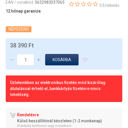
EAN / vonalkód:
0632983037065
0 Értékelés
12 hónap garancia
NÉPSZERŰ
38 390 Ft
KOSÁRBA
Üzleteinkben az elektronikus fizetés mód kizárólag
átutalással érhető el, bankkártyás fizetésre nincs
lehetőség.
Rendelésre
Külső beszállítónál készleten (1-2 munkanap)
Érdeklődj telefonon vagy e-mailben!