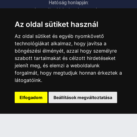
Hatóság honlapján:
https://nmhh.hu/veglegestorles
Az oldal sütiket használ
ÜGYFÉLSZOLGÁLAT
Az oldal sütiket és egyéb nyomkövető
Elérhetőségek
technológiákat alkalmaz, hogy javítsa a
Garanciális Ügyintézés
böngészési élményét, azzal hogy személyre
Webszolgáltatás
szabott tartalmakat és célzott hirdetéseket
Üzleteinkben az elektronikus fizetés mód kizárólag átutalással
jelenít meg, és elemzi a weboldalunk
érhető el, bankkártyás fizetésre nincs lehetőség.
forgalmát, hogy megtudjuk honnan érkeztek a
látogatóink.
INFORMÁCIÓK
Általános Szerződési Feltételek
Elfogadom
Beállítások megváltoztatása
Adatkezelési nyilatkozat
Rólunk
Szolgáltatásaink
Szállítási információk