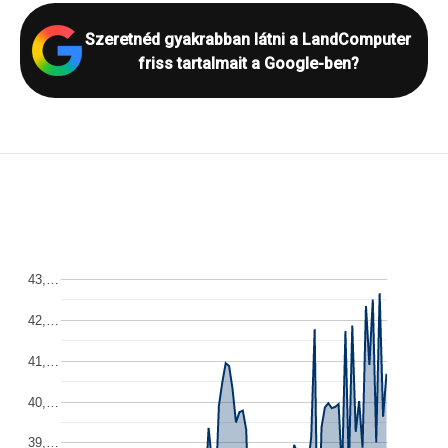
Szeretnéd gyakrabban látni a LandComputer
friss tartalmait a Google-ben?
43,…
42,…
41,…
40,…
39,…